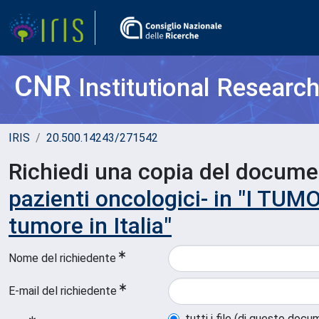
CNR
Institutional Researc
IRIS
20.500.14243/271542
Richiedi una copia del docum
pazienti oncologici- in "I TU
tumore in Italia"
Nome del richiedente
E-mail del richiedente
tutti i file (di questo doc