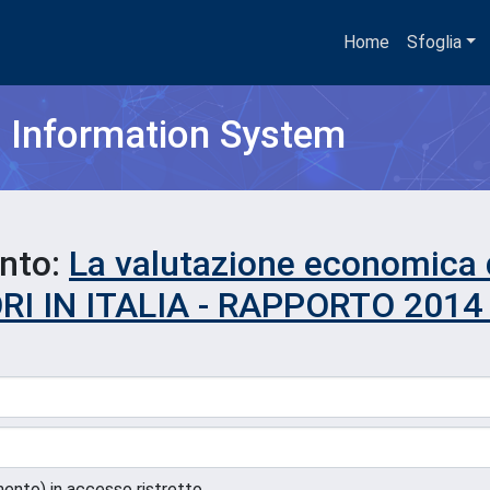
Home
Sfoglia
h Information System
ento:
La valutazione economica d
MORI IN ITALIA - RAPPORTO 2014
umento) in accesso ristretto