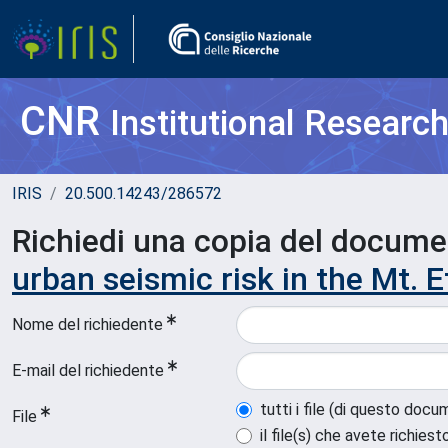
CNR
Institutional Researc
IRIS
20.500.14243/286572
Richiedi una copia del docum
urban seismic risk in the Mt. E
Nome del richiedente
E-mail del richiedente
tutti i file (di questo doc
File
il file(s) che avete richiest