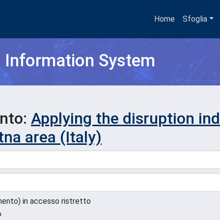
Home
Sfoglia
h Information System
ento:
Applying the disruption in
tna area (Italy)
umento) in accesso ristretto
o