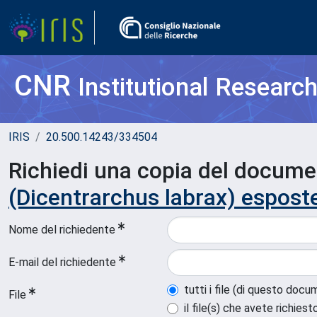
CNR
Institutional Researc
IRIS
20.500.14243/334504
Richiedi una copia del docum
(Dicentrarchus labrax) espost
Nome del richiedente
E-mail del richiedente
tutti i file (di questo doc
File
il file(s) che avete richiest