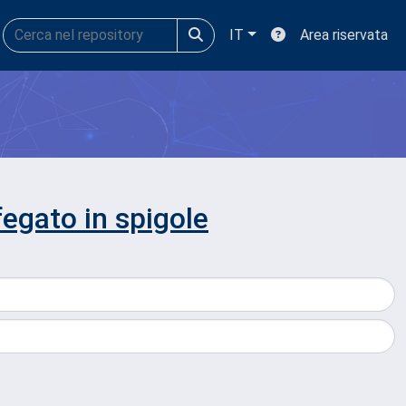
IT
Area riservata
fegato in spigole