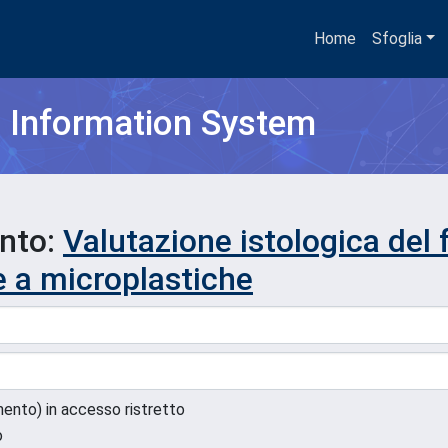
Home
Sfoglia
h Information System
ento:
Valutazione istologica del 
e a microplastiche
umento) in accesso ristretto
o