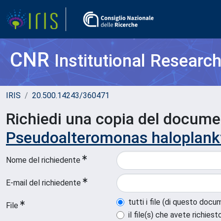
CNR
Institutional Researc
IRIS
20.500.14243/360471
Richiedi una copia del docum
Pseudoalteromonas haloplank
Nome del richiedente
E-mail del richiedente
tutti i file (di questo doc
File
il file(s) che avete richiest