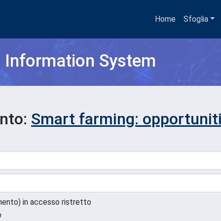
Home
Sfoglia
h Information System
ento:
Smart farming: opportunit
umento) in accesso ristretto
o