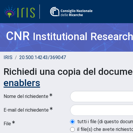
CNR
Institutional Researc
IRIS
20.500.14243/369047
Richiedi una copia del docum
enablers
Nome del richiedente
E-mail del richiedente
tutti i file (di questo doc
File
il file(s) che avete richiest