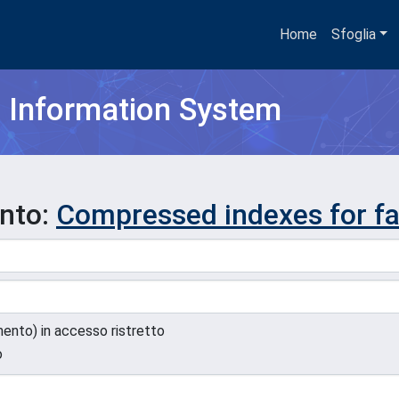
Home
Sfoglia
h Information System
ento:
Compressed indexes for fa
umento) in accesso ristretto
o