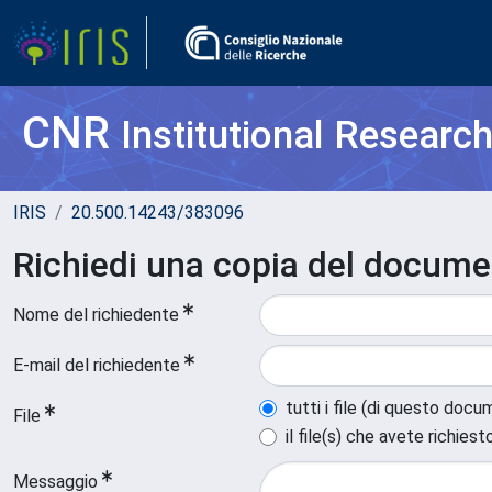
CNR
Institutional Researc
IRIS
20.500.14243/383096
Richiedi una copia del docum
Nome del richiedente
E-mail del richiedente
tutti i file (di questo doc
File
il file(s) che avete richiest
Messaggio