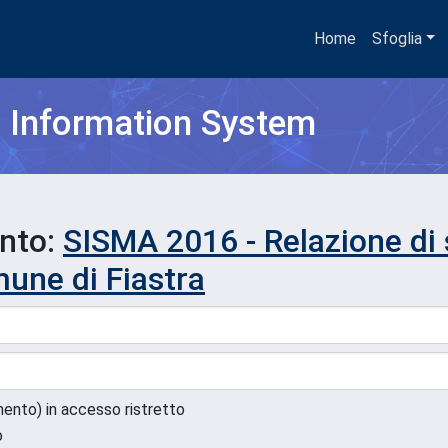
Home
Sfoglia
h Information System
ento:
SISMA 2016 - Relazione di
mune di Fiastra
umento) in accesso ristretto
o