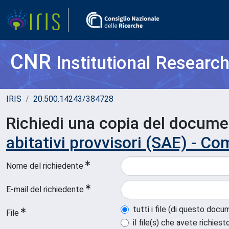
CNR
Institutional Researc
IRIS
20.500.14243/384728
Richiedi una copia del docum
abitativi provvisori (SAE) - Co
Nome del richiedente
E-mail del richiedente
tutti i file (di questo doc
File
il file(s) che avete richiest