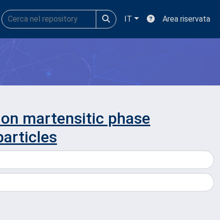
IT
Area riservata
r on martensitic phase
particles