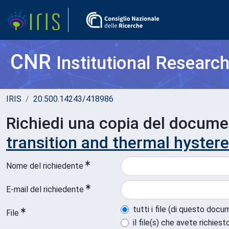
CNR
Institutional Researc
IRIS
20.500.14243/418986
Richiedi una copia del docum
transition and thermal hystere
Nome del richiedente
E-mail del richiedente
tutti i file (di questo doc
File
il file(s) che avete richiest