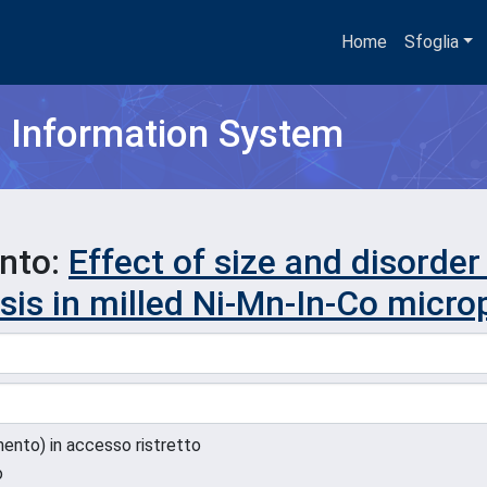
Home
Sfoglia
h Information System
ento:
Effect of size and disorde
sis in milled Ni-Mn-In-Co micro
umento) in accesso ristretto
o