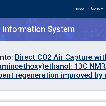
Home
Sfoglia
h Information System
ento:
Direct CO2 Air Capture wi
-aminoethoxy)ethanol: 13C NMR 
bent regeneration improved by a