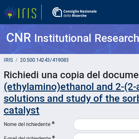
CNR
Institutional Researc
IRIS
20.500.14243/419083
Richiedi una copia del docum
(ethylamino)ethanol and 2-(2
solutions and study of the sor
catalyst
Nome del richiedente
E-mail del richiedente