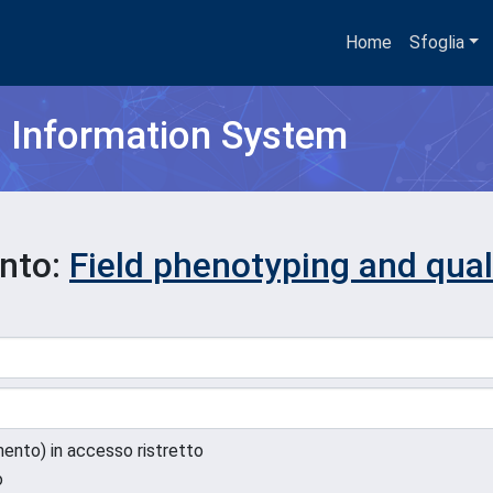
Home
Sfoglia
h Information System
ento:
Field phenotyping and quali
umento) in accesso ristretto
o