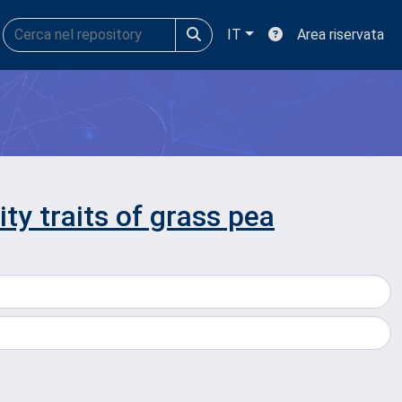
IT
Area riservata
ty traits of grass pea