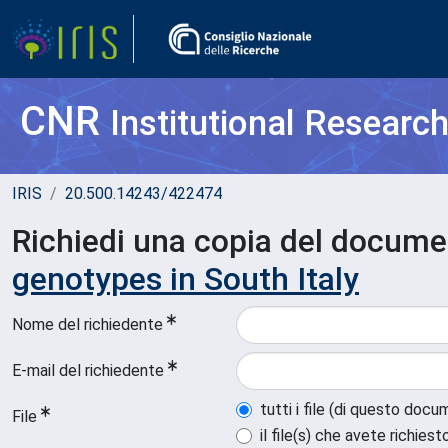
CNR
Institutional Researc
IRIS
20.500.14243/422474
Richiedi una copia del docum
genotypes in South Italy
Nome del richiedente
E-mail del richiedente
tutti i file (di questo doc
File
il file(s) che avete richiest