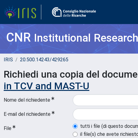
CNR
Institutional Researc
IRIS
20.500.14243/429265
Richiedi una copia del docum
in TCV and MAST-U
Nome del richiedente
E-mail del richiedente
tutti i file (di questo doc
File
il file(s) che avete richiest