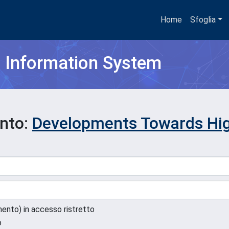
Home
Sfoglia
h Information System
ento:
Developments Towards Hig
umento) in accesso ristretto
o