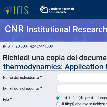
CNR
Institutional Researc
IRIS
20.500.14243/441580
Richiedi una copia del docum
thermodynamics: Application t
Nome del richiedente
E-mail del richiedente
tutti i file (di questo doc
File
il file(s) che avete richiest