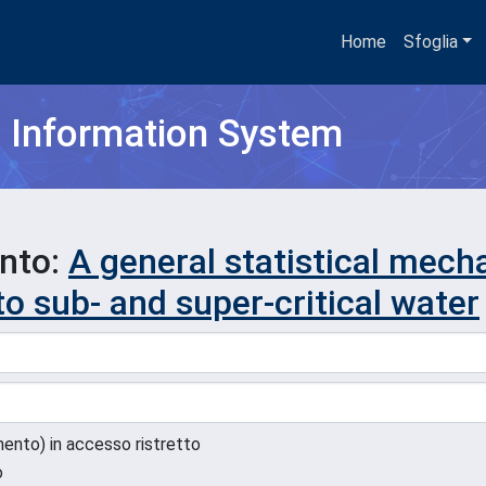
Home
Sfoglia
h Information System
ento:
A general statistical mech
o sub- and super-critical water
umento) in accesso ristretto
o