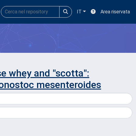
IT
Area riservata
e whey and "scotta":
conostoc mesenteroides