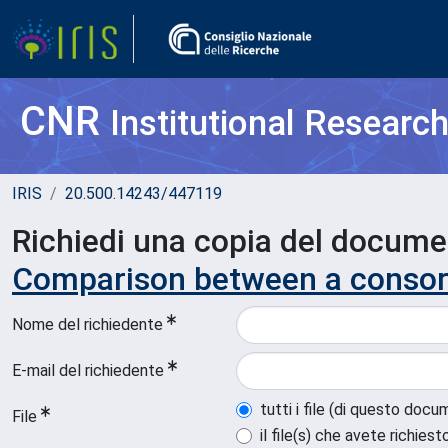
CNR
Institutional Researc
IRIS
20.500.14243/447119
Richiedi una copia del docum
Comparison between a consort
Nome del richiedente
E-mail del richiedente
tutti i file (di questo doc
File
il file(s) che avete richiest