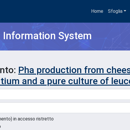
Home
Sfoglia
h Information System
ento:
Pha production from chees
ium and a pure culture of leu
umento) in accesso ristretto
o