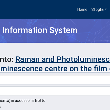
Home
Sfoglia
h Information System
ento:
Raman and Photoluminesce
 luminescence centre on the film
umento) in accesso ristretto
o