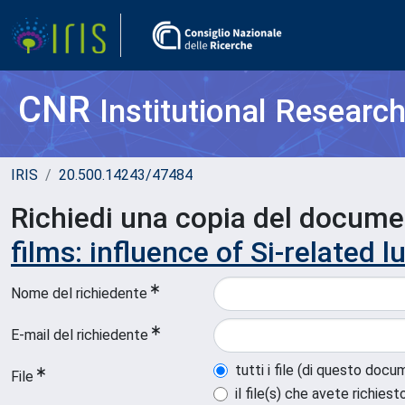
CNR
Institutional Researc
IRIS
20.500.14243/47484
Richiedi una copia del docum
films: influence of Si-related
Nome del richiedente
E-mail del richiedente
tutti i file (di questo doc
File
il file(s) che avete richiest