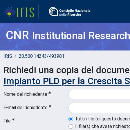
CNR
Institutional Researc
IRIS
20.500.14243/493981
Richiedi una copia del docum
Impianto PLD per la Crescita Si
Nome del richiedente
E-mail del richiedente
tutti i file (di questo doc
File
il file(s) che avete richiest