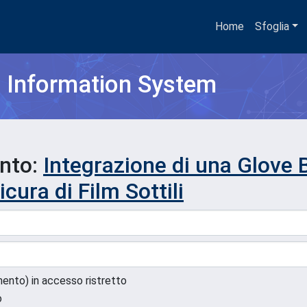
Home
Sfoglia
h Information System
ento:
Integrazione di una Glove 
cura di Film Sottili
umento) in accesso ristretto
o