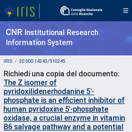
CNR
Institutional Research
Information System
IRIS
20.500.14243/510245
Richiedi una copia del documento:
The Z isomer of
pyridoxilidenerhodanine 5′‐
phosphate is an efficient inhibitor of
human pyridoxine 5′‐phosphate
oxidase, a crucial enzyme in vitamin
B6 salvage pathway and a potential