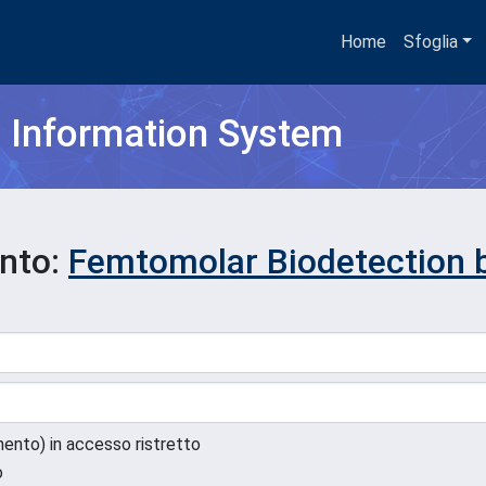
Home
Sfoglia
h Information System
ento:
Femtomolar Biodetection 
umento) in accesso ristretto
o