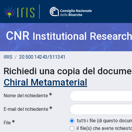
CNR
Institutional Researc
IRIS
20.500.14243/511341
Richiedi una copia del docum
Chiral Metamaterial
Nome del richiedente
E-mail del richiedente
tutti i file (di questo doc
File
il file(s) che avete richiest