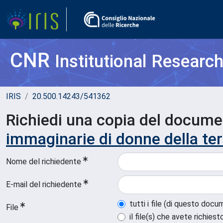
CNR
Institutional Researc
IRIS
20.500.14243/541362
Richiedi una copia del docum
immaginarie di donne della te
Nome del richiedente
E-mail del richiedente
tutti i file (di questo doc
File
il file(s) che avete richiest