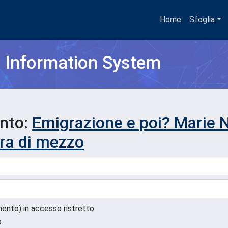
Home
Sfoglia
h Information System
ento:
Emigrazione e poi? Marie N'
rra di mezzo
umento) in accesso ristretto
o