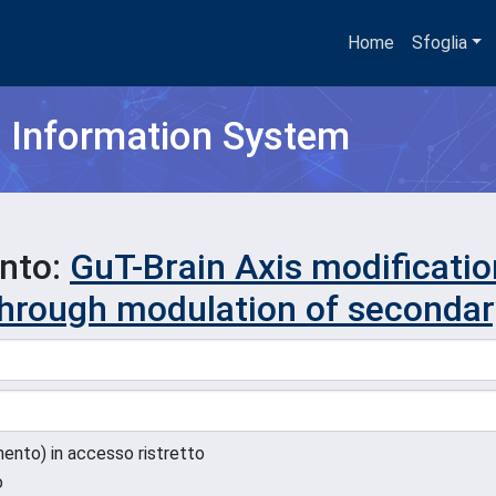
Home
Sfoglia
h Information System
ento:
GuT-Brain Axis modificatio
through modulation of secondary
umento) in accesso ristretto
o