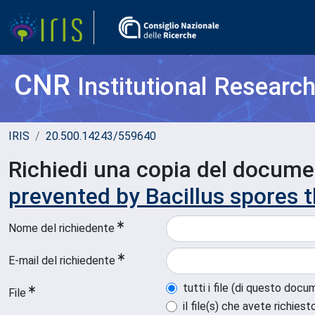
CNR
Institutional Researc
IRIS
20.500.14243/559640
Richiedi una copia del docum
prevented by Bacillus spores 
Nome del richiedente
E-mail del richiedente
tutti i file (di questo doc
File
il file(s) che avete richiest