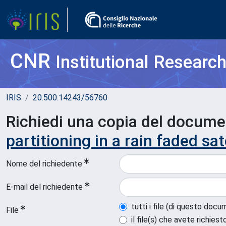
CNR
Institutional Researc
IRIS
20.500.14243/56760
Richiedi una copia del docum
partitioning in a rain faded sa
Nome del richiedente
E-mail del richiedente
tutti i file (di questo doc
File
il file(s) che avete richiest