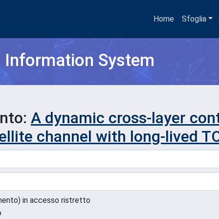
Home
Sfoglia
h Information System
ento:
A dynamic cross-layer cont
tellite channel with long-lived 
umento) in accesso ristretto
o