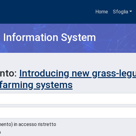
Home
Sfoglia
h Information System
ento:
Introducing new grass-leg
 farming systems
umento) in accesso ristretto
o