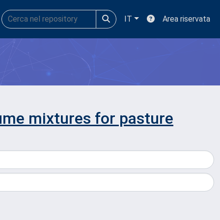
IT
Area riservata
ume mixtures for pasture