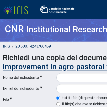
CNR
Institutional Researc
IRIS
20.500.14243/66459
Richiedi una copia del docum
improvement in agro-pastoral
Nome del richiedente
E-mail del richiedente
tutti i file (di questo doc
File
il file(s) che avete richiest