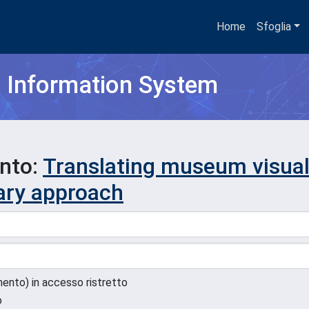
Home
Sfoglia
h Information System
ento:
Translating museum visual
nary approach
umento) in accesso ristretto
o