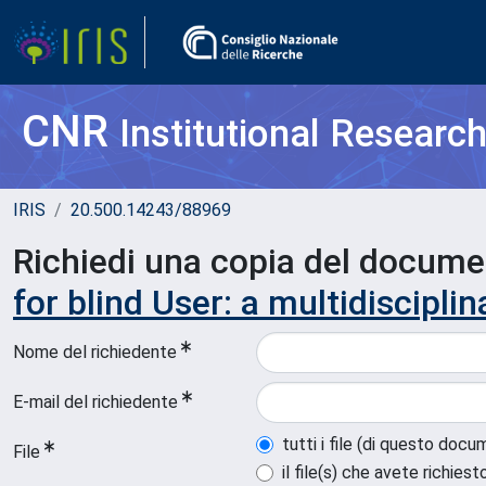
CNR
Institutional Researc
IRIS
20.500.14243/88969
Richiedi una copia del docum
for blind User: a multidiscipli
Nome del richiedente
E-mail del richiedente
tutti i file (di questo doc
File
il file(s) che avete richiest