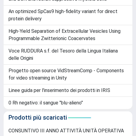
Functional and clinical studies reveal
pathophysiological complexity of CLCN4-related
neurodevelopmental condition
The Akt/mTOR and MNK/eIF4E pathways rewire the
prostate cancer translatome to secrete HGF, SPP1
and BGN and recruit suppressive myeloid cells
An optimized SpCas9 high-fidelity variant for direct
protein delivery
High-Yield Separation of Extracellular Vesicles Using
Programmable Zwitterionic Coacervates
Voce RUDDURA s.f. del Tesoro della Lingua Italiana
delle Origini
Progetto open source VidStreamComp - Components
for video streaming in Unity