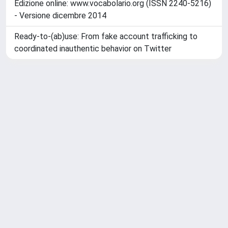
Entropia: quando il disordine sfiora il caos
Rubidium intercalation in epitaxial monolayer graphene
Linee guida per l'inserimento dei prodotti in IRIS
TESORO DELLA LINGUA ITALIANA DELLE ORIGINI -
Edizione online: www.vocabolario.org (ISSN 2240-5216)
- Versione dicembre 2014
Ready-to-(ab)use: From fake account trafficking to
coordinated inauthentic behavior on Twitter