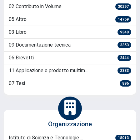
Tipologia
01 Contributo su Rivista
261515
04 Contributo in convegno
139797
08 Report e Working Paper
36891
02 Contributo in Volume
30297
05 Altro
14769
03 Libro
9340
09 Documentazione tecnica
3353
06 Brevetti
2444
11 Applicazione o prodotto multim...
2333
07 Tesi
896