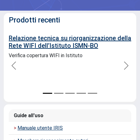
Prodotti recenti
azione tecnica su riorganizzazione della
Mobility 
e WIFI dell’Istituto ISMN-BO
Technologi
Insights f
ica copertura WIFI in Istituto
Margiana 
The Middle a
in Margiana 
tombs dug bo
walled villag
precedente
succe
between the 
tombs have b
also brought 
with no signs
inventory con
copper/bron..