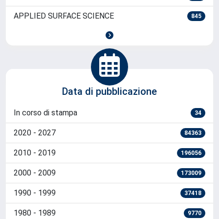
JOURNAL OF APPLIED PHYSICS
1133
JOURNAL OF PHYSICAL CHEMISTRY. C
963
PHYSICAL REVIEW A
887
THE JOURNAL OF CHEMICAL PHYSICS
860
APPLIED SURFACE SCIENCE
845
Data di pubblicazione
In corso di stampa
34
2020 - 2027
84363