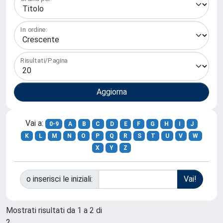
In ordine:
Risultati/Pagina
Vai a:
0-9
A
B
C
D
E
F
G
H
I
J
K
L
M
N
O
P
Q
R
S
T
U
V
W
X
Y
Z
o inserisci le iniziali:
Mostrati risultati da 1 a 2 di
2