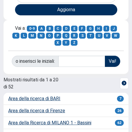
Vai a:
0-9
A
B
C
D
E
F
G
H
I
J
K
L
M
N
O
P
Q
R
S
T
U
V
W
X
Y
Z
o inserisci le iniziali:
Mostrati risultati da 1 a 20
di 52
Area della ricerca di BARI
7
Area della ricerca di Firenze
26
Area della Ricerca di MILANO 1 - Bassini
62