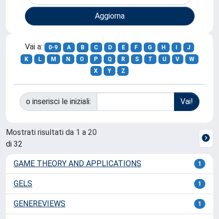
Vai a:
0-9
A
B
C
D
E
F
G
H
I
J
K
L
M
N
O
P
Q
R
S
T
U
V
W
X
Y
Z
o inserisci le iniziali:
Mostrati risultati da 1 a 20
di 32
GAME THEORY AND APPLICATIONS
1
GELS
1
GENEREVIEWS
1