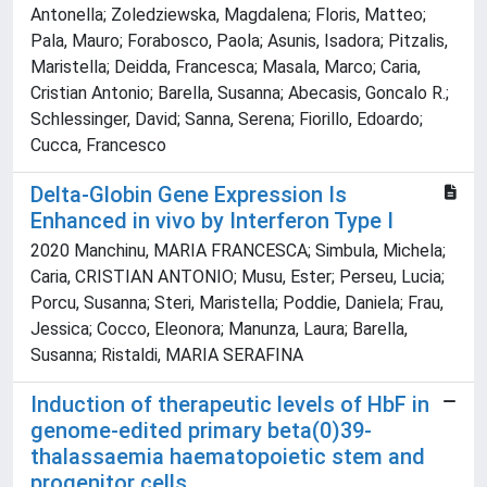
Antonella; Zoledziewska, Magdalena; Floris, Matteo;
Pala, Mauro; Forabosco, Paola; Asunis, Isadora; Pitzalis,
Maristella; Deidda, Francesca; Masala, Marco; Caria,
Cristian Antonio; Barella, Susanna; Abecasis, Goncalo R.;
Schlessinger, David; Sanna, Serena; Fiorillo, Edoardo;
Cucca, Francesco
Delta-Globin Gene Expression Is
Enhanced in vivo by Interferon Type I
2020 Manchinu, MARIA FRANCESCA; Simbula, Michela;
Caria, CRISTIAN ANTONIO; Musu, Ester; Perseu, Lucia;
Porcu, Susanna; Steri, Maristella; Poddie, Daniela; Frau,
Jessica; Cocco, Eleonora; Manunza, Laura; Barella,
Susanna; Ristaldi, MARIA SERAFINA
Induction of therapeutic levels of HbF in
genome-edited primary beta(0)39-
thalassaemia haematopoietic stem and
progenitor cells