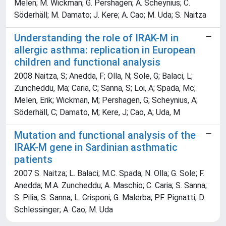
Melen; M. Wickman; G. Pershagen; A. Scheynius; C.
Söderhäll; M. Damato; J. Kere; A. Cao; M. Uda; S. Naitza
Understanding the role of IRAK-M in
allergic asthma: replication in European
children and functional analysis
2008 Naitza, S; Anedda, F; Olla, N; Sole, G; Balaci, L;
Zuncheddu, Ma; Caria, C; Sanna, S; Loi, A; Spada, Mc;
Melen, Erik; Wickman, M; Pershagen, G; Scheynius, A;
Söderhäll, C; Damato, M; Kere, J; Cao, A; Uda, M
Mutation and functional analysis of the
IRAK-M gene in Sardinian asthmatic
patients
2007 S. Naitza; L. Balaci; M.C. Spada; N. Olla; G. Sole; F.
Anedda; M.A. Zuncheddu; A. Maschio; C. Caria; S. Sanna;
S. Pilia; S. Sanna; L. Crisponi; G. Malerba; P.F. Pignatti; D.
Schlessinger; A. Cao; M. Uda