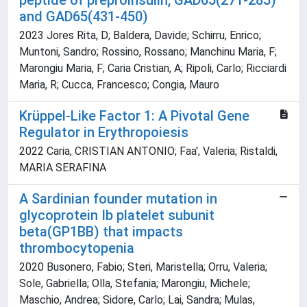
peptide of preproinsulin, GAD65(271-285)
and GAD65(431-450)
2023 Jores Rita, D; Baldera, Davide; Schirru, Enrico;
Muntoni, Sandro; Rossino, Rossano; Manchinu Maria, F;
Marongiu Maria, F; Caria Cristian, A; Ripoli, Carlo; Ricciardi
Maria, R; Cucca, Francesco; Congia, Mauro
Krüppel-Like Factor 1: A Pivotal Gene
Regulator in Erythropoiesis
2022 Caria, CRISTIAN ANTONIO; Faa', Valeria; Ristaldi,
MARIA SERAFINA
A Sardinian founder mutation in
glycoprotein Ib platelet subunit
beta(GP1BB) that impacts
thrombocytopenia
2020 Busonero, Fabio; Steri, Maristella; Orru, Valeria;
Sole, Gabriella; Olla, Stefania; Marongiu, Michele;
Maschio, Andrea; Sidore, Carlo; Lai, Sandra; Mulas,