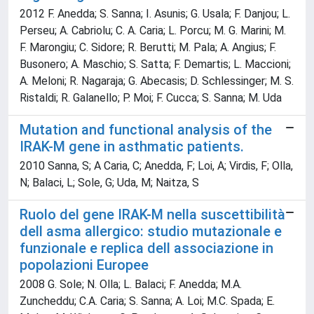
2012 F. Anedda; S. Sanna; I. Asunis; G. Usala; F. Danjou; L.
Perseu; A. Cabriolu; C. A. Caria; L. Porcu; M. G. Marini; M.
F. Marongiu; C. Sidore; R. Berutti; M. Pala; A. Angius; F.
Busonero; A. Maschio; S. Satta; F. Demartis; L. Maccioni;
A. Meloni; R. Nagaraja; G. Abecasis; D. Schlessinger; M. S.
Ristaldi; R. Galanello; P. Moi; F. Cucca; S. Sanna; M. Uda
Mutation and functional analysis of the
IRAK-M gene in asthmatic patients.
2010 Sanna, S; A Caria, C; Anedda, F; Loi, A; Virdis, F; Olla,
N; Balaci, L; Sole, G; Uda, M; Naitza, S
Ruolo del gene IRAK-M nella suscettibilità
dell asma allergico: studio mutazionale e
funzionale e replica dell associazione in
popolazioni Europee
2008 G. Sole; N. Olla; L. Balaci; F. Anedda; M.A.
Zuncheddu; C.A. Caria; S. Sanna; A. Loi; M.C. Spada; E.