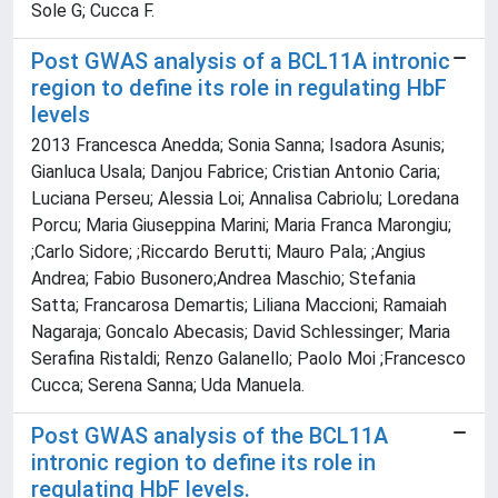
Sole G; Cucca F.
Post GWAS analysis of a BCL11A intronic
region to define its role in regulating HbF
levels
2013 Francesca Anedda; Sonia Sanna; Isadora Asunis;
Gianluca Usala; Danjou Fabrice; Cristian Antonio Caria;
Luciana Perseu; Alessia Loi; Annalisa Cabriolu; Loredana
Porcu; Maria Giuseppina Marini; Maria Franca Marongiu;
;Carlo Sidore; ;Riccardo Berutti; Mauro Pala; ;Angius
Andrea; Fabio Busonero;Andrea Maschio; Stefania
Satta; Francarosa Demartis; Liliana Maccioni; Ramaiah
Nagaraja; Goncalo Abecasis; David Schlessinger; Maria
Serafina Ristaldi; Renzo Galanello; Paolo Moi ;Francesco
Cucca; Serena Sanna; Uda Manuela.
Post GWAS analysis of the BCL11A
intronic region to define its role in
regulating HbF levels.