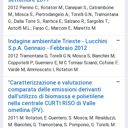
2012 Perrino C.; Rotatori M.; Canepari S.; Catrambone
M.; Mosca S.; Pietrodangelo A.; Torelli G.N.; Tramontana
G.; Dalla Torre S.; Rantica E.; Salzano R.; Sargolini T.;
Astolfi M.L.; Farao C.; Marconi E.; Maretto M.
Indagine ambientale Trieste - Lucchini
S.p.A. Gennaio - Febbraio 2012
2012 Tramontana G; Torelli G N; Mosca S; Bianchini M;
Coppotelli P; Guerriero E; M C Tomasi Scianò; Cofone F;
Vardè M; Ammoscato I; Rotatori M
"Caratterizzazione e valutazione
comparata delle emissioni derivanti
dall'utilizzo di biomassa e polietilene
nella centrale CURTI RISO di Valle
omellina (PV).
2011 M. Rotatori; E. Guerriero; S. Mosca; M. Rinalduzzi;
M. Bianchini; G. Tramontana; S. Pomponio; G. Torelli; M.