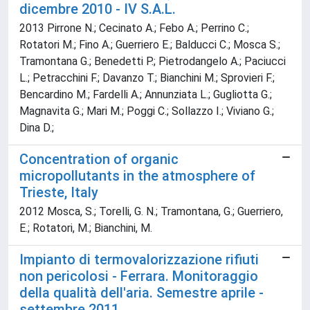
dicembre 2010 - IV S.A.L.
2013 Pirrone N.; Cecinato A.; Febo A.; Perrino C.;
Rotatori M.; Fino A.; Guerriero E.; Balducci C.; Mosca S.;
Tramontana G.; Benedetti P.; Pietrodangelo A.; Paciucci
L.; Petracchini F.; Davanzo T.; Bianchini M.; Sprovieri F.;
Bencardino M.; Fardelli A.; Annunziata L.; Gugliotta G.;
Magnavita G.; Mari M.; Poggi C.; Sollazzo I.; Viviano G.;
Dina D.;
Concentration of organic
micropollutants in the atmosphere of
Trieste, Italy
2012 Mosca, S.; Torelli, G. N.; Tramontana, G.; Guerriero,
E.; Rotatori, M.; Bianchini, M.
Impianto di termovalorizzazione rifiuti
non pericolosi - Ferrara. Monitoraggio
della qualità dell'aria. Semestre aprile -
settembre 2011