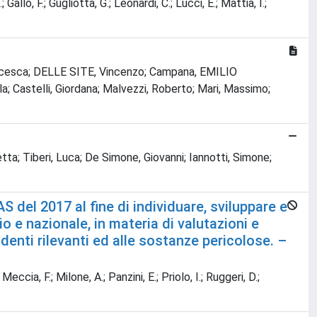
 Gallo, F.; Gugliotta, G.; Leonardi, C.; Lucci, E.; Mattia, I.;
Francesca; DELLE SITE, Vincenzo; Campana, EMILIO
; Castelli, Giordana; Malvezzi, Roberto; Mari, Massimo;
tta; Tiberi, Luca; De Simone, Giovanni; Iannotti, Simone;
del 2017 al fine di individuare, sviluppare e
 e nazionale, in materia di valutazioni e
denti rilevanti ed alle sostanze pericolose. –
 Meccia, F.; Milone, A.; Panzini, E.; Priolo, I.; Ruggeri, D.;