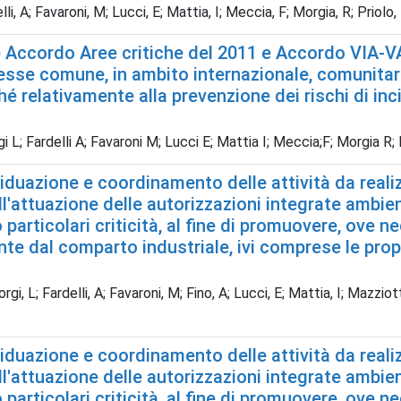
lli, A; Favaroni, M; Lucci, E; Mattia, I; Meccia, F; Morgia, R; Priolo, 
Accordo Aree critiche del 2011 e Accordo VIA-VAS 
esse comune, in ambito internazionale, comunitario
 relativamente alla prevenzione dei rischi di inci
i L; Fardelli A; Favaroni M; Lucci E; Mattia I; Meccia;F; Morgia R; 
iduazione e coordinamento delle attività da realizz
all'attuazione delle autorizzazioni integrate ambie
particolari criticità, al fine di promuovere, ove nec
e dal comparto industriale, ivi comprese le propo
rgi, L; Fardelli, A; Favaroni, M; Fino, A; Lucci, E; Mattia, I; Mazziott
iduazione e coordinamento delle attività da realizz
all'attuazione delle autorizzazioni integrate ambie
particolari criticità, al fine di promuovere, ove nec