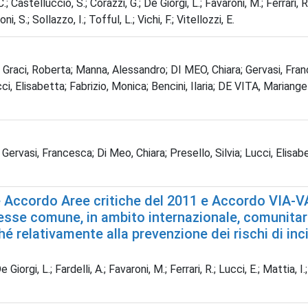
.; Castelluccio, S.; Corazzi, G.; De Giorgi, L.; Favaroni, M.; Ferrari, R.;
i, S.; Sollazzo, I.; Tofful, L.; Vichi, F.; Vitellozzi, E.
na; Graci, Roberta; Manna, Alessandro; DI MEO, Chiara; Gervasi, 
isabetta; Fabrizio, Monica; Bencini, Ilaria; DE VITA, Mariangela
rvasi, Francesca; Di Meo, Chiara; Presello, Silvia; Lucci, Elisabe
Accordo Aree critiche del 2011 e Accordo VIA-VAS 
esse comune, in ambito internazionale, comunitario
 relativamente alla prevenzione dei rischi di inci
Giorgi, L.; Fardelli, A.; Favaroni, M.; Ferrari, R.; Lucci, E.; Mattia, I.;