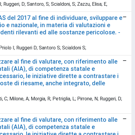
I; Ruggeri, D; Santoro, S; Scialdoni, S; Zazzu, Elisa; E,
del 2017 al fine di individuare, sviluppare e
 e nazionale, in materia di valutazioni e
denti rilevanti ed alle sostanze pericolose. -
Priolo I; Ruggeri D; Santoro S; Scialdoni S;
are al fine di valutare, con riferimento alle
ntali (AIA), di competenza statale e
essario, le iniziative dirette a contrastare i
ste di riesame, anche integrato, delle
i, C; Milone, A; Morgia, R; Petriglia, L; Pirrone, N; Ruggeri, D;
are al fine di valutare, con riferimento alle
ntali (AIA), di competenza statale e
essario, le iniziative dirette a contrastare i