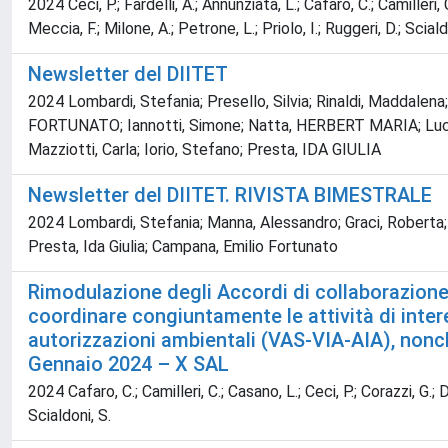
2024 Ceci, P.; Fardelli, A.; Annunziata, L.; Cafaro, C.; Camilleri, C
Meccia, F.; Milone, A.; Petrone, L.; Priolo, I.; Ruggeri, D.; Scialdon
Newsletter del DIITET
2024 Lombardi, Stefania; Presello, Silvia; Rinaldi, Maddale
FORTUNATO; Iannotti, Simone; Natta, HERBERT MARIA; Lucci, El
Mazziotti, Carla; Iorio, Stefano; Presta, IDA GIULIA
Newsletter del DIITET. RIVISTA BIMESTRALE
2024 Lombardi, Stefania; Manna, Alessandro; Graci, Roberta; Ge
Presta, Ida Giulia; Campana, Emilio Fortunato
Rimodulazione degli Accordi di collaborazione 
coordinare congiuntamente le attività di inter
autorizzazioni ambientali (VAS-VIA-AIA), nonché
Gennaio 2024 – X SAL
2024 Cafaro, C.; Camilleri, C.; Casano, L.; Ceci, P.; Corazzi, G.; De 
Scialdoni, S.