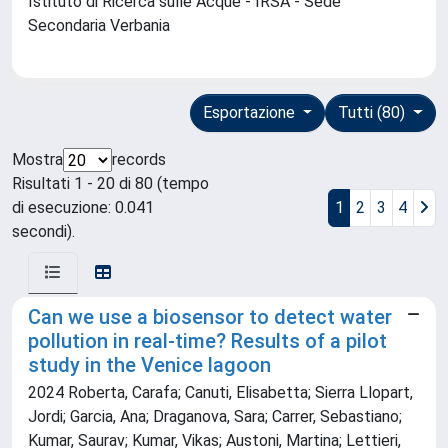
Istituto di Ricerca sulle Acque - IRSA - Sede
Secondaria Verbania
Esportazione
Tutti (80)
Mostra
records
Risultati 1 - 20 di 80 (tempo
di esecuzione: 0.041
1
2
3
4
secondi).
Can we use a biosensor to detect water
pollution in real-time? Results of a pilot
study in the Venice lagoon
2024 Roberta, Carafa; Canuti, Elisabetta; Sierra Llopart,
Jordi; Garcia, Ana; Draganova, Sara; Carrer, Sebastiano;
Kumar, Saurav; Kumar, Vikas; Austoni, Martina; Lettieri,