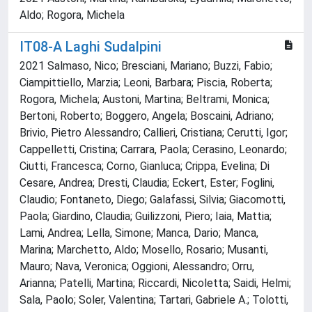
Aldo; Rogora, Michela
IT08-A Laghi Sudalpini
2021 Salmaso, Nico; Bresciani, Mariano; Buzzi, Fabio;
Ciampittiello, Marzia; Leoni, Barbara; Piscia, Roberta;
Rogora, Michela; Austoni, Martina; Beltrami, Monica;
Bertoni, Roberto; Boggero, Angela; Boscaini, Adriano;
Brivio, Pietro Alessandro; Callieri, Cristiana; Cerutti, Igor;
Cappelletti, Cristina; Carrara, Paola; Cerasino, Leonardo;
Ciutti, Francesca; Corno, Gianluca; Crippa, Evelina; Di
Cesare, Andrea; Dresti, Claudia; Eckert, Ester; Foglini,
Claudio; Fontaneto, Diego; Galafassi, Silvia; Giacomotti,
Paola; Giardino, Claudia; Guilizzoni, Piero; Iaia, Mattia;
Lami, Andrea; Lella, Simone; Manca, Dario; Manca,
Marina; Marchetto, Aldo; Mosello, Rosario; Musanti,
Mauro; Nava, Veronica; Oggioni, Alessandro; Orru,
Arianna; Patelli, Martina; Riccardi, Nicoletta; Saidi, Helmi;
Sala, Paolo; Soler, Valentina; Tartari, Gabriele A.; Tolotti,