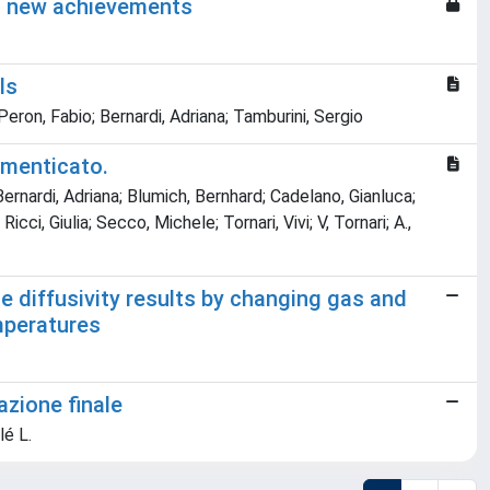
nd new achievements
ls
Peron, Fabio; Bernardi, Adriana; Tamburini, Sergio
imenticato.
 Bernardi, Adriana; Blumich, Bernhard; Cadelano, Gianluca;
cci, Giulia; Secco, Michele; Tornari, Vivi; V, Tornari; A.,
e diffusivity results by changing gas and
mperatures
azione finale
lé L.