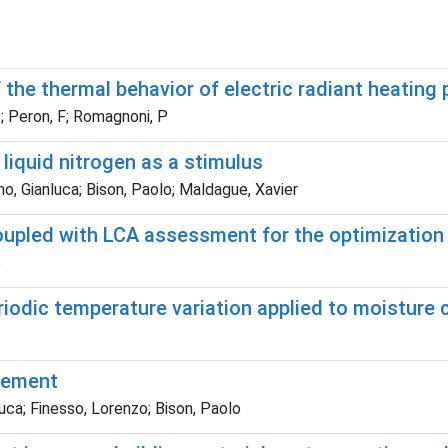
the thermal behavior of electric radiant heating 
 P; Peron, F; Romagnoni, P
liquid nitrogen as a stimulus
ano, Gianluca; Bison, Paolo; Maldague, Xavier
led with LCA assessment for the optimization of 
S
odic temperature variation applied to moisture c
urement
luca; Finesso, Lorenzo; Bison, Paolo