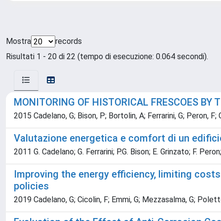
Mostra
records
Risultati 1 - 20 di 22 (tempo di esecuzione: 0.064 secondi).
MONITORING OF HISTORICAL FRESCOES BY T
2015 Cadelano, G; Bison, P; Bortolin, A; Ferrarini, G; Peron, F; 
Valutazione energetica e comfort di un edifici
2011 G. Cadelano; G. Ferrarini; P.G. Bison; E. Grinzato; F. Peron;
Improving the energy efficiency, limiting c
policies
2019 Cadelano, G; Cicolin, F; Emmi, G; Mezzasalma, G; Poletto