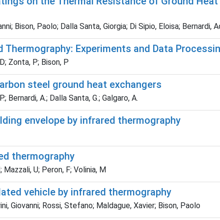
oatings on the Thermal Resistance of Ground Hea
ni; Bison, Paolo; Dalla Santa, Giorgia; Di Sipio, Eloisa; Bernardi, 
ared Thermography: Experiments and Data Process
 D; Zonta, P; Bison, P
carbon steel ground heat exchangers
 P.; Bernardi, A.; Dalla Santa, G.; Galgaro, A.
ding envelope by infrared thermography
ared thermography
; Mazzali, U; Peron, F; Volinia, M
ulated vehicle by infrared thermography
rini, Giovanni; Rossi, Stefano; Maldague, Xavier; Bison, Paolo