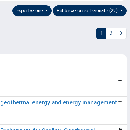
Esportazione
Pubblicazioni selezionate (22)
1
2
ng geothermal energy and energy management