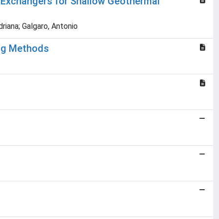
t Exchangers for Shallow Geothermal
Adriana; Galgaro, Antonio
ing Methods