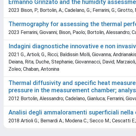
Ermanno Grinzato and the humidity assessmen
2023 Bison, P.; Bortolin, A.; Cadelano, G.; Ferrarini, G.; Girotto, 
Thermography for assessing the thermal perf
2023 Ferrarini, Giovanni; Bison, Paolo; Bortolin, Alessandro; 
Indagini diagnostiche innovative e non invasiv
2021 G., Artioli; G., Ricci; Baldissin Molli, Giovanna; Andrian
Deiana, Rita; Duche, Stephanie; Giovannacci, David; Marzaioli, F
Zoleo; Chaban, Antonina
Thermal diffusivity and specific heat measurem
pressure in the measurement chamber; analysis
2012 Bortolin, Alessandro; Cadelano, Gianluca; Ferrarini, Giov
Analisi degli ammaloramenti superficiali nella c
2018 Artioli G.; Bernardi A.; Modena C.; Secco M.; Cescatti E.; 