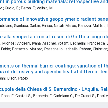
t in porous building materials: retrospective a
M.; Guolo, E.; Peron, F.; Volinia, M.
ormance of innovative geopolymeric radiant pane
Cadelano, Gianluca; Garbin, Enrico; Natali, Marco; Panizza, Matteo; 
e alla scoperta di un affresco di Giotto a lungo d
akis, Michael; Angelini, Ivana; Asscher, Yotam; Becherini, Francesca;
abio; Parisatto, Matteo; Passariello, Isabella; Rehorn, Christian; Ri
ents on thermal barrier coatings: variation of th
 of diffusivity and specific heat at different te
anni; Bison, Paolo
upola della Chiesa di S. Bernardino - L'Aquila. Rel
Rossi F.; Casteli S.; Becherini F.; Cadelano G.; De Grandi S.; Pocke