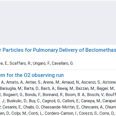
Particles for Pulmonary Delivery of Beclomethas
e, E.; Scaffaro, R.; Ungaro, F.; Cavallaro, G.
em for the O2 observing run
A.; Amato, A.; Antier, S.; Arene, M.; Arnaud, N.; Ascenzi, S.; Astone, 
.; Barsuglia, M.; Barta, D.; Basti, A.; Bawaj, M.; Bazzan, M.; Bejger, M.;
.; Bogaert, G.; Bondu, F.; Bonnand, R.; Boom, B. A.; Boschi, V.; Bouffa
, H. J.; Buskulic, D.; Buy, C.; Cagnoli, G.; Calloni, E.; Canepa, M.; Cara
 P.; Cesarini, E.; Chaibi, O.; Chassande-Mottin, E.; Chincarini, A.; Chiumm
ohen, D.; Colpi, M.; Conti, L.; Cordero-Carrion, I.; Corezzi, S.; Corre,