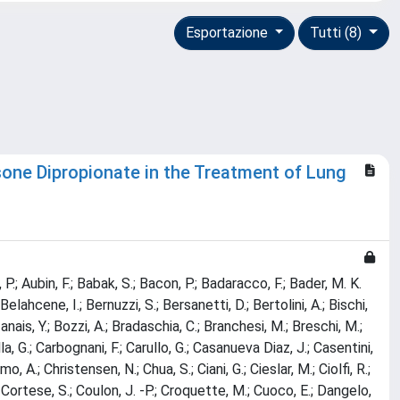
Esportazione
Tutti (8)
one Dipropionate in the Treatment of Lung
P.; Aubin, F.; Babak, S.; Bacon, P.; Badaracco, F.; Bader, M. K.
 Belahcene, I.; Bernuzzi, S.; Bersanetti, D.; Bertolini, A.; Bischi,
nais, Y.; Bozzi, A.; Bradaschia, C.; Branchesi, M.; Breschi, M.;
pella, G.; Carbognani, F.; Carullo, G.; Casanueva Diaz, J.; Casentini,
o, A.; Christensen, N.; Chua, S.; Ciani, G.; Cieslar, M.; Ciolfi, R.;
 D.; Cortese, S.; Coulon, J. -P.; Croquette, M.; Cuoco, E.; Dangelo,