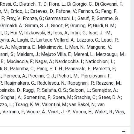
si, C.; Dietrich, T.; Di Fiore, L.; Di Giorgio, C.; Di Giovanni, F.;
 M.; Errico, L.; Estevez, D.; Fafone, V.; Farinon, S.; Feng, F.;
ni, F.; Frey, V.; Fronze, G.; Gammaitoni, L.; Garufi, F.; Gemme, G.;
maldi, A.; Grimm, S. J.; Groot, P.; Gruning, P.; Guidi, G. M.;
; Hui, V.; Idzkowski, B.; Iess, A.; Intini, G.; Isac, J. -M.;
nia, A.; Laghi, D.; Lartaux-Vollard, A.; Lazzaro, C.; Leaci, P.;
, A.; Majorana, E.; Maksimovic, I.; Man, N.; Mangano, V.;
anni, S.; Meidam, J.; Mejuto Villa, E.; Mereni, L.; Merzougui, M.;
B.; Muciaccia, F.; Nagar, A.; Nardecchia, I.; Naticchioni, L.;
G.; Palomba, C.; Pang, P. T. H.; Pannarale, F.; Paoletti, F.;
; Perreca, A.; Piccinni, O. J.; Pichot, M.; Piergiovanni, F.;
o, P.; Raaijmakers, G.; Radulescu, N.; Rapagnani, P.; Razzano, M.;
nska, D.; Ruggi, P.; Salafia, O. S.; Salconi, L.; Samajdar, A.;
inghal, A.; Sorrentino, F.; Spera, M.; Stachie, C.; Steer, D. A.;
ozzo, L.; Tsang, K. W.; Valentini, M.; van Bakel, N.; van
etrano, F.; Vicere, A.; Vinet, J. -Y.; Vocca, H.; Walet, R.; Was,