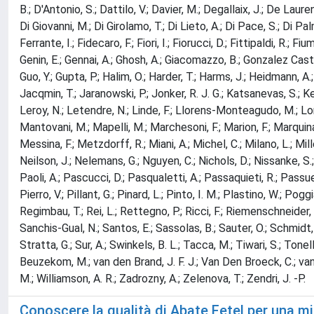
B.; D'Antonio, S.; Dattilo, V.; Davier, M.; Degallaix, J.; De Lauren
Di Giovanni, M.; Di Girolamo, T.; Di Lieto, A.; Di Pace, S.; Di Pal
Ferrante, I.; Fidecaro, F.; Fiori, I.; Fiorucci, D.; Fittipaldi, R.; F
Genin, E.; Gennai, A.; Ghosh, A.; Giacomazzo, B.; Gonzalez Castro,
Guo, Y.; Gupta, P.; Halim, O.; Harder, T.; Harms, J.; Heidmann, A.;
Jacqmin, T.; Jaranowski, P.; Jonker, R. J. G.; Katsanevas, S.; Kefe
Leroy, N.; Letendre, N.; Linde, F.; Llorens-Monteagudo, M.; Lon
Mantovani, M.; Mapelli, M.; Marchesoni, F.; Marion, F.; Marquina,
Messina, F.; Metzdorff, R.; Miani, A.; Michel, C.; Milano, L.; Mill
Neilson, J.; Nelemans, G.; Nguyen, C.; Nichols, D.; Nissanke, S.;
Paoli, A.; Pascucci, D.; Pasqualetti, A.; Passaquieti, R.; Passuell
Pierro, V.; Pillant, G.; Pinard, L.; Pinto, I. M.; Plastino, W.; Po
Regimbau, T.; Rei, L.; Rettegno, P.; Ricci, F.; Riemenschneider, G
Sanchis-Gual, N.; Santos, E.; Sassolas, B.; Sauter, O.; Schmidt, P
Stratta, G.; Sur, A.; Swinkels, B. L.; Tacca, M.; Tiwari, S.; Tonel
Beuzekom, M.; van den Brand, J. F. J.; Van Den Broeck, C.; van d
M.; Williamson, A. R.; Zadrozny, A.; Zelenova, T.; Zendri, J. -P.
Conoscere la qualità di Abate Fetel per una mi