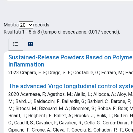
Mostra
records
Risultati 1 - 8 di 8 (tempo di esecuzione: 0.017 secondi).
Sustained-Release Powders Based on Polymer 
Inflammation
2023 Craparo, E. F.; Drago, S. E.; Costabile, G.; Ferraro, M.; Pac
The advanced Virgo longitudinal control syst
2020 Acernese, F.; Agathos, M.; Aiello, L.; Allocca, A.; Aloy, M. 
M.; Baird, J.; Baldaccini, F.; Ballardin, G.; Barbieri, C.; Barone, F
M.; Bitossi, M.; Bizouard, M. A.; Bloemen, S.; Bobba, F.; Boer, M
Briant, T.; Brighenti, F.; Brillet, A.; Brooks, J.; Bulik, T.; Bulten
C.; Caudill, S.; Cavalier, F.; Cavalieri, R.; Cella, G.; Cerda-Duran,
Cipriano, F.; Cirone, A.; Cleva, F.; Coccia, E.; Cohadon, P. -F.; C