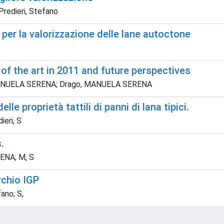
redieri, Stefano
 per la valorizzazione delle lane autoctone
of the art in 2011 and future perspectives
go, MANUELA SERENA; Drago, MANUELA SERENA
le proprietà tattili di panni di lana tipici.
ieri, S
.
RENA; M, S
rchio IGP
ano; S,