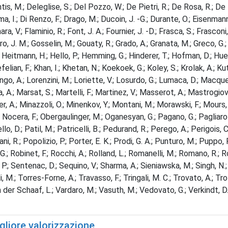
tis, M.; Deleglise, S.; Del Pozzo, W.; De Pietri, R.; De Rosa, R.; De Ros
ma, I.; Di Renzo, F.; Drago, M.; Ducoin, J. -G.; Durante, O.; Eisenmann,
iumara, V.; Flaminio, R.; Font, J. A.; Fournier, J. -D.; Frasca, S.; Frasco
 J. M.; Gosselin, M.; Gouaty, R.; Grado, A.; Granata, M.; Greco, G.; Gri
 Heitmann, H.; Hello, P.; Hemming, G.; Hinderer, T.; Hofman, D.; Huet, D.
lian, F.; Khan, I.; Khetan, N.; Koekoek, G.; Koley, S.; Krolak, A.; Kuty
go, A.; Lorenzini, M.; Loriette, V.; Losurdo, G.; Lumaca, D.; Macquet
 A.; Marsat, S.; Martelli, F.; Martinez, V.; Masserot, A.; Mastrogiov
er, A.; Minazzoli, O.; Minenkov, Y.; Montani, M.; Morawski, F.; Mours, 
 Nocera, F.; Obergaulinger, M.; Oganesyan, G.; Pagano, G.; Pagliaroli, 
o, D.; Patil, M.; Patricelli, B.; Pedurand, R.; Perego, A.; Perigois, C.
ggiani, R.; Popolizio, P.; Porter, E. K.; Prodi, G. A.; Punturo, M.; Pupp
.; Robinet, F.; Rocchi, A.; Rolland, L.; Romanelli, M.; Romano, R.; Rosi
.; Sentenac, D.; Sequino, V.; Sharma, A.; Sieniawska, M.; Singh, N.; S
li, M.; Torres-Forne, A.; Travasso, F.; Tringali, M. C.; Trovato, A.; Tr
er Schaaf, L.; Vardaro, M.; Vasuth, M.; Vedovato, G.; Verkindt, D.; V
gliore valorizzazione