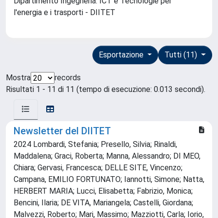
Dipartimento Ingegneria. ICT e Tecnologie per
l'energia e i trasporti - DIITET
Esportazione
Tutti (11)
Mostra
records
Risultati 1 - 11 di 11 (tempo di esecuzione: 0.013 secondi).
Newsletter del DIITET
2024 Lombardi, Stefania; Presello, Silvia; Rinaldi,
Maddalena; Graci, Roberta; Manna, Alessandro; DI MEO,
Chiara; Gervasi, Francesca; DELLE SITE, Vincenzo;
Campana, EMILIO FORTUNATO; Iannotti, Simone; Natta,
HERBERT MARIA; Lucci, Elisabetta; Fabrizio, Monica;
Bencini, Ilaria; DE VITA, Mariangela; Castelli, Giordana;
Malvezzi, Roberto; Mari, Massimo; Mazziotti, Carla; Iorio,