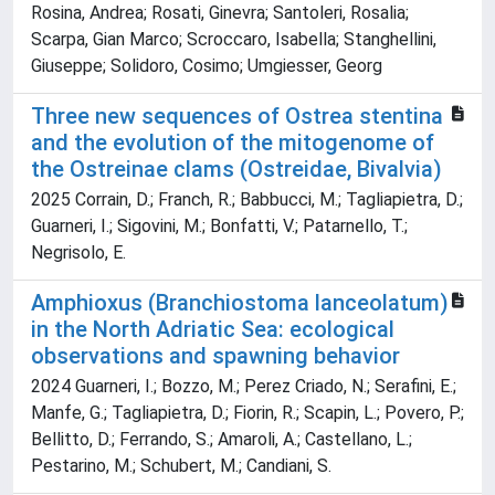
Rosina, Andrea; Rosati, Ginevra; Santoleri, Rosalia;
Scarpa, Gian Marco; Scroccaro, Isabella; Stanghellini,
Giuseppe; Solidoro, Cosimo; Umgiesser, Georg
Three new sequences of Ostrea stentina
and the evolution of the mitogenome of
the Ostreinae clams (Ostreidae, Bivalvia)
2025 Corrain, D.; Franch, R.; Babbucci, M.; Tagliapietra, D.;
Guarneri, I.; Sigovini, M.; Bonfatti, V.; Patarnello, T.;
Negrisolo, E.
Amphioxus (Branchiostoma lanceolatum)
in the North Adriatic Sea: ecological
observations and spawning behavior
2024 Guarneri, I.; Bozzo, M.; Perez Criado, N.; Serafini, E.;
Manfe, G.; Tagliapietra, D.; Fiorin, R.; Scapin, L.; Povero, P.;
Bellitto, D.; Ferrando, S.; Amaroli, A.; Castellano, L.;
Pestarino, M.; Schubert, M.; Candiani, S.