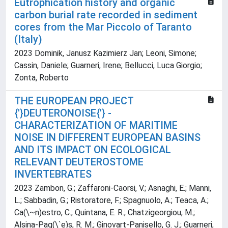
Eutrophication history and organic
carbon burial rate recorded in sediment
cores from the Mar Piccolo of Taranto
(Italy)
2023 Dominik, Janusz Kazimierz Jan; Leoni, Simone;
Cassin, Daniele; Guarneri, Irene; Bellucci, Luca Giorgio;
Zonta, Roberto
THE EUROPEAN PROJECT
{'}DEUTERONOISE{'} -
CHARACTERIZATION OF MARITIME
NOISE IN DIFFERENT EUROPEAN BASINS
AND ITS IMPACT ON ECOLOGICAL
RELEVANT DEUTEROSTOME
INVERTEBRATES
2023 Zambon, G.; Zaffaroni-Caorsi, V.; Asnaghi, E.; Manni,
L.; Sabbadin, G.; Ristoratore, F.; Spagnuolo, A.; Teaca, A.;
Ca(\~n)estro, C.; Quintana, E. R.; Chatzigeorgiou, M.;
Alsina-Pag(\`e)s, R. M.; Ginovart-Panisello, G. J.; Guarneri,