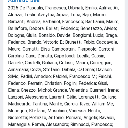
Adriatic Sea
2025 De Pascalis, Francesca; Urbinati, Emilio; Aalifar, Ali;
Alcazar, Leslie Aveytua; Arpaia, Luca; Bajo, Marco;
Barbanti, Andrea; Barbariol, Francesco; Bastianini, Mauro;
Bellafiore, Debora; Bellati, Federico; Benetazzo, Alvise;
Bologna, Giulia; Bonaldo, Davide; Bongiorni, Lucia; Braga,
Federica; Brando, Vittorio E.; Brunetti, Fabio; Caccavale,
Mauro; Camatti, Elisa; Campostrini, Pierpaolo; Cantoni,
Carolina; Canu, Donata; Capotondi, Lucilla; Cassin,
Daniele; Castelli, Giuliano; Celussi, Mauro; Correggiari,
Annamaria; Cozzi, Stefano; Dabalà, Caterina; Davison,
Silvio; Fadini, Amedeo; Falcieri, Francesco M.; Falcini,
Federico; Ferrarin, Christian; Foglini, Federica; Gissi,
Elena; Ghezzo, Michol; Grande, Valentina; Guarneri, Irene;
Lanzoni, Alessandra; Laurent, Célia; Lorenzetti, Giuliano;
Madricardo, Fantina; Manfè, Giorgia; Kiver, William Mc;
Menegon, Stefano; Moschino, Vanessa; Nesto,
Nicoletta; Petrizzo, Antonio; Pomaro, Angela; Ravaioli,
Mariangela; Remia, Alessandro; Riminucci, Francesco;