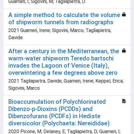
Guarneri, I; Sigovini, M; Tagliapietra, D
A simple method to calculate the volume
of shipworm tunnels from radiographs
2021 Guarneri, Irene; Sigovini, Marco; Tagliapietra,
Davide
After a century in the Mediterranean, the
warm-water shipworm Teredo bartschi
invades the Lagoon of Venice (Italy),
overwintering a few degrees above zero
2021 Tagliapietra, Davide; Guarneri, Irene; Keppel, Erica;
Sigovini, Marco
Bioaccumulation of Polychlorinated
Dibenzo-p-Dioxins (PCDDs) and
Dibenzofurans (PCDFs) in Hediste
diversicolor (Polychaeta: Nereididae)
2020 Picone, M; Delaney, E; Tagliapietra, D; Guarneri, I;