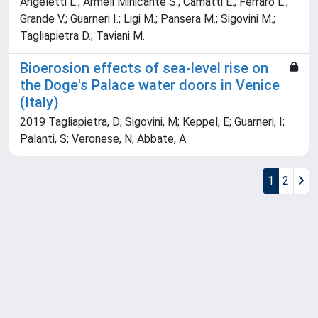
Angeletti L.; Armeli Minicante S.; Camatti E.; Ferraro L.;
Grande V.; Guarneri I.; Ligi M.; Pansera M.; Sigovini M.;
Tagliapietra D.; Taviani M.
Bioerosion effects of sea-level rise on
the Doge's Palace water doors in Venice
(Italy)
2019 Tagliapietra, D; Sigovini, M; Keppel, E; Guarneri, I;
Palanti, S; Veronese, N; Abbate, A
1
2
Powered by
IRIS
-
about IRIS
-