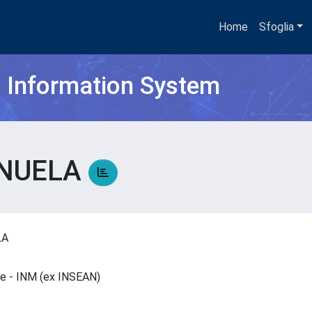
Home
Sfoglia
h Information System
ANUELA
ELA
are - INM (ex INSEAN)