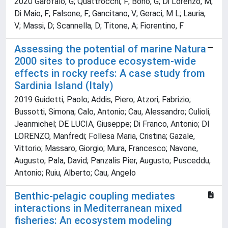
2020 Garofalo, G; Quattrocchi, F; Bono, G; Di Lorenzo, M;
Di Maio, F; Falsone, F; Gancitano, V; Geraci, M L; Lauria,
V; Massi, D; Scannella, D; Titone, A; Fiorentino, F
Assessing the potential of marine Natura
2000 sites to produce ecosystem-wide
effects in rocky reefs: A case study from
Sardinia Island (Italy)
2019 Guidetti, Paolo; Addis, Piero; Atzori, Fabrizio;
Bussotti, Simona; Calo, Antonio; Cau, Alessandro; Culioli,
Jeanmichel; DE LUCIA, Giuseppe; Di Franco, Antonio; DI
LORENZO, Manfredi; Follesa Maria, Cristina; Gazale,
Vittorio; Massaro, Giorgio; Mura, Francesco; Navone,
Augusto; Pala, David; Panzalis Pier, Augusto; Pusceddu,
Antonio; Ruiu, Alberto; Cau, Angelo
Benthic-pelagic coupling mediates
interactions in Mediterranean mixed
fisheries: An ecosystem modeling