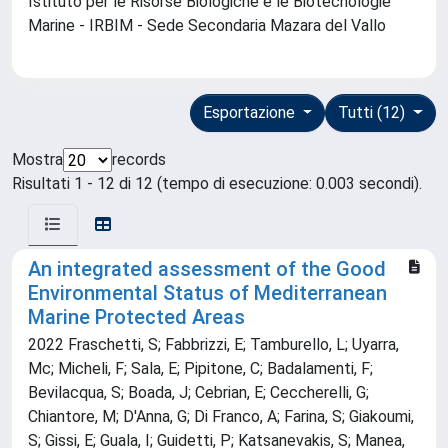
Istituto per le Risorse Biologiche e le Biotecnologie
Marine - IRBIM - Sede Secondaria Mazara del Vallo
Esportazione
Tutti (12)
Mostra
records
Risultati 1 - 12 di 12 (tempo di esecuzione: 0.003 secondi).
An integrated assessment of the Good
Environmental Status of Mediterranean
Marine Protected Areas
2022 Fraschetti, S; Fabbrizzi, E; Tamburello, L; Uyarra,
Mc; Micheli, F; Sala, E; Pipitone, C; Badalamenti, F;
Bevilacqua, S; Boada, J; Cebrian, E; Ceccherelli, G;
Chiantore, M; D'Anna, G; Di Franco, A; Farina, S; Giakoumi,
S; Gissi, E; Guala, I; Guidetti, P; Katsanevakis, S; Manea,