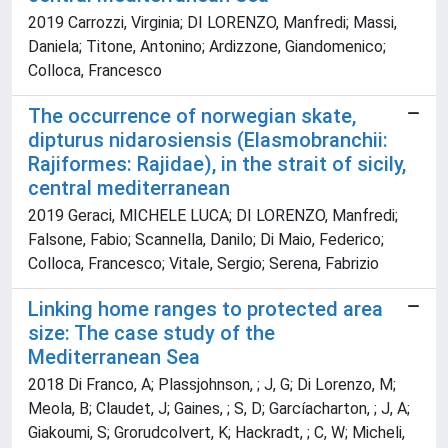
2019 Carrozzi, Virginia; DI LORENZO, Manfredi; Massi,
Daniela; Titone, Antonino; Ardizzone, Giandomenico;
Colloca, Francesco
The occurrence of norwegian skate,
dipturus nidarosiensis (Elasmobranchii:
Rajiformes: Rajidae), in the strait of sicily,
central mediterranean
2019 Geraci, MICHELE LUCA; DI LORENZO, Manfredi;
Falsone, Fabio; Scannella, Danilo; Di Maio, Federico;
Colloca, Francesco; Vitale, Sergio; Serena, Fabrizio
Linking home ranges to protected area
size: The case study of the
Mediterranean Sea
2018 Di Franco, A; Plassjohnson, ; J, G; Di Lorenzo, M;
Meola, B; Claudet, J; Gaines, ; S, D; Garcíacharton, ; J, A;
Giakoumi, S; Grorudcolvert, K; Hackradt, ; C, W; Micheli,