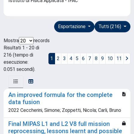
Istituto di Fisica Applicata - IFAC
Esportazione
Tutti (216)
Mostra
records
Risultati 1 - 20 di
216 (tempo di
1
2
3
4
5
6
7
8
9
10
11
esecuzione:
0.051 secondi).
An improved formula for the complete
data fusion
2022 Ceccherini, Simone; Zoppetti, Nicola; Carli, Bruno
Final MIPAS L1 and L2 V8 full mission
reprocessing, lessons learnt and possible