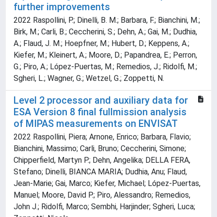
further improvements
2022 Raspollini, P.; Dinelli, B. M.; Barbara, F.; Bianchini, M.;
Birk, M.; Carli, B.; Ceccherini, S.; Dehn, A.; Gai, M.; Dudhia,
A.; Flaud, J. M.; Hoepfner, M.; Hubert, D.; Keppens, A.;
Kiefer, M.; Kleinert, A.; Moore, D.; Papandrea, E.; Perron,
G.; Piro, A.; López-Puertas, M.; Remedios, J.; Ridolfi, M.;
Sgheri, L.; Wagner, G.; Wetzel, G.; Zoppetti, N.
Level 2 processor and auxiliary data for
ESA Version 8 final fullmission analysis
of MIPAS measurements on ENVISAT
2022 Raspollini, Piera; Arnone, Enrico; Barbara, Flavio;
Bianchini, Massimo; Carli, Bruno; Ceccherini, Simone;
Chipperfield, Martyn P.; Dehn, Angelika; DELLA FERA,
Stefano; Dinelli, BIANCA MARIA; Dudhia, Anu; Flaud,
Jean-Marie; Gai, Marco; Kiefer, Michael; López-Puertas,
Manuel; Moore, David P.; Piro, Alessandro; Remedios,
John J.; Ridolfi, Marco; Sembhi, Harjinder; Sgheri, Luca;