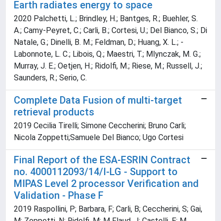
Earth radiates energy to space
2020 Palchetti, L.; Brindley, H.; Bantges, R.; Buehler, S.
A.; Camy-Peyret, C.; Carli, B.; Cortesi, U.; Del Bianco, S.; Di
Natale, G.; Dinelli, B. M.; Feldman, D.; Huang, X. L.; -
Labonnote, L. C.; Libois, Q.; Maestri, T.; Mlynczak, M. G.;
Murray, J. E.; Oetjen, H.; Ridolfi, M.; Riese, M.; Russell, J.;
Saunders, R.; Serio, C.
Complete Data Fusion of multi-target
retrieval products
2019 Cecilia Tirelli; Simone Ceccherini; Bruno Carli;
Nicola Zoppetti;Samuele Del Bianco; Ugo Cortesi
Final Report of the ESA-ESRIN Contract
no. 4000112093/14/I-LG - Support to
MIPAS Level 2 processor Verification and
Validation - Phase F
2019 Raspollini, P; Barbara, F; Carli, B; Ceccherini, S; Gai,
M; Zoppetti, N; Ridolfi, M; M Flaud, J; Castelli, E; M