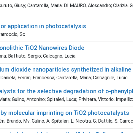
Curcuruto, Giusy; Cantarella, Maria; DI MAURO, Alessandro; Clariz
or application in photocatalysis
Carroccio, Sc
onolithic TiO2 Nanowires Diode
ana; Battiato, Sergio; Calcagno, Lucia
um dioxide nanoparticles synthetized in alkaline 
 Daniela; Ferrari, Francesca; Cantarella, Maria; Calcagnile, Lucio
lysts for the selective degradation of o-phenylp
; Gulino, Antonino; Spitaleri, Luca; Privitera, Vittorio; Impellizz
 by molecular imprinting on TiO2 photocatalysts
m; Brundo, Mv; Gulino, A; Spitaleri, L; Nicotra, G; Dattilo, S; Carroc