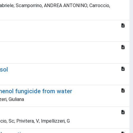
ia, Gabriele; Scamporrino, ANDREA ANTONINO; Carroccio,
sol
henol fungicide from water
eri, Giuliana
cio, Sc; Privitera, V; Impellizzeri, G