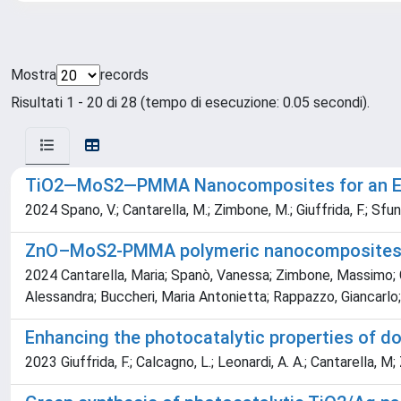
Mostra
records
Risultati 1 - 20 di 28 (tempo di esecuzione: 0.05 secondi).
TiO2—MoS2—PMMA Nanocomposites for an Eff
2024 Spano, V.; Cantarella, M.; Zimbone, M.; Giuffrida, F.; Sfuncia
ZnO–MoS2-PMMA polymeric nanocomposites: A
2024 Cantarella, Maria; Spanò, Vanessa; Zimbone, Massimo; Giu
Alessandra; Buccheri, Maria Antonietta; Rappazzo, Giancarlo; S
Enhancing the photocatalytic properties of d
2023 Giuffrida, F.; Calcagno, L.; Leonardi, A. A.; Cantarella, M;