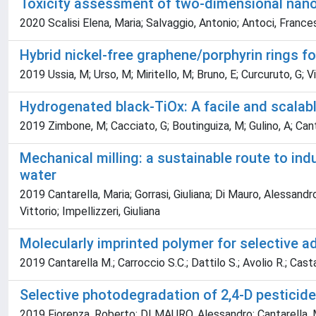
Toxicity assessment of two-dimensional nano
2020 Scalisi Elena, Maria; Salvaggio, Antonio; Antoci, Frances
Hybrid nickel-free graphene/porphyrin rings f
2019 Ussia, M; Urso, M; Miritello, M; Bruno, E; Curcuruto, G; Vit
Hydrogenated black-TiOx: A facile and scalabl
2019 Zimbone, M; Cacciato, G; Boutinguiza, M; Gulino, A; Canta
Mechanical milling: a sustainable route to in
water
2019 Cantarella, Maria; Gorrasi, Giuliana; Di Mauro, Alessandro
Vittorio; Impellizzeri, Giuliana
Molecularly imprinted polymer for selective 
2019 Cantarella M.; Carroccio S.C.; Dattilo S.; Avolio R.; Castal
Selective photodegradation of 2,4-D pesticide
2019 Fiorenza, Roberto; DI MAURO, Alessandro; Cantarella, Mari