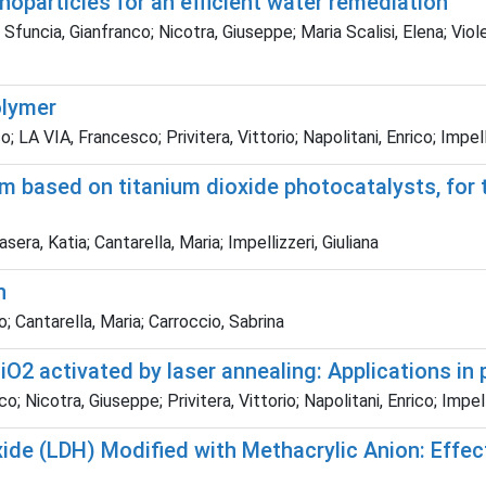
oparticles for an efficient water remediation
ncia, Gianfranco; Nicotra, Giuseppe; Maria Scalisi, Elena; Violet
olymer
LA VIA, Francesco; Privitera, Vittorio; Napolitani, Enrico; Impelli
m based on titanium dioxide photocatalysts, for t
, Katia; Cantarella, Maria; Impellizzeri, Giuliana
n
 Cantarella, Maria; Carroccio, Sabrina
O2 activated by laser annealing: Applications in
Nicotra, Giuseppe; Privitera, Vittorio; Napolitani, Enrico; Impelli
e (LDH) Modified with Methacrylic Anion: Effect 