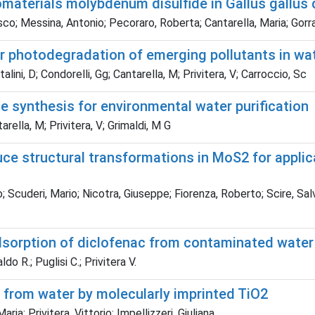
materials molybdenum disulfide in Gallus gallus
co; Messina, Antonio; Pecoraro, Roberta; Cantarella, Maria; Gorrasi
or photodegradation of emerging pollutants in wa
alini, D; Condorelli, Gg; Cantarella, M; Privitera, V; Carroccio, Sc
e synthesis for environmental water purification
rella, M; Privitera, V; Grimaldi, M G
duce structural transformations in MoS2 for appli
; Scuderi, Mario; Nicotra, Giuseppe; Fiorenza, Roberto; Scire, Salv
adsorption of diclofenac from contaminated water
do R.; Puglisi C.; Privitera V.
 from water by molecularly imprinted TiO2
a; Privitera, Vittorio; Impellizzeri, Giuliana