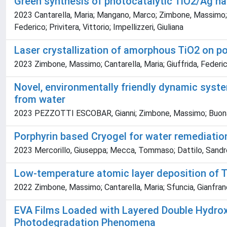
Green synthesis of photocatalytic TiO2/Ag nan
2023 Cantarella, Maria; Mangano, Marco; Zimbone, Massimo; Sfu
Federico; Privitera, Vittorio; Impellizzeri, Giuliana
Laser crystallization of amorphous TiO2 on p
2023 Zimbone, Massimo; Cantarella, Maria; Giuffrida, Federico; 
Novel, environmentally friendly dynamic syste
from water
2023 PEZZOTTI ESCOBAR, Gianni; Zimbone, Massimo; Buonasera
Porphyrin based Cryogel for water remediatio
2023 Mercorillo, Giuseppa; Mecca, Tommaso; Dattilo, Sandro;
Low-temperature atomic layer deposition of Ti
2022 Zimbone, Massimo; Cantarella, Maria; Sfuncia, Gianfranco; 
EVA Films Loaded with Layered Double Hydroxid
Photodegradation Phenomena