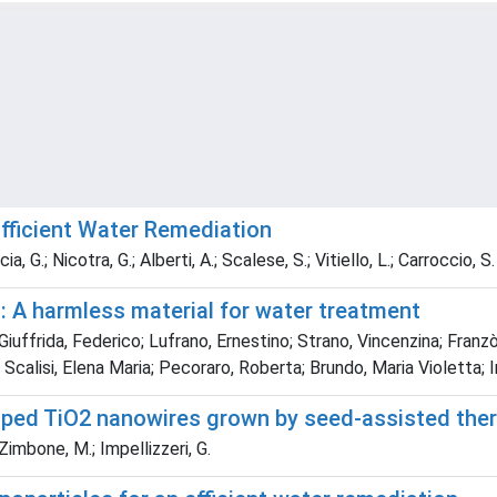
icient Water Remediation
, G.; Nicotra, G.; Alberti, A.; Scalese, S.; Vitiello, L.; Carroccio, S. 
 harmless material for water treatment
ffrida, Federico; Lufrano, Ernestino; Strano, Vincenzina; Franzò, 
calisi, Elena Maria; Pecoraro, Roberta; Brundo, Maria Violetta; Im
oped TiO2 nanowires grown by seed-assisted ther
 Zimbone, M.; Impellizzeri, G.