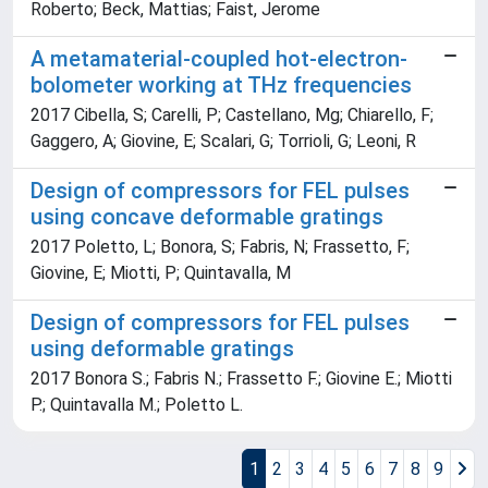
Roberto; Beck, Mattias; Faist, Jerome
A metamaterial-coupled hot-electron-
bolometer working at THz frequencies
2017 Cibella, S; Carelli, P; Castellano, Mg; Chiarello, F;
Gaggero, A; Giovine, E; Scalari, G; Torrioli, G; Leoni, R
Design of compressors for FEL pulses
using concave deformable gratings
2017 Poletto, L; Bonora, S; Fabris, N; Frassetto, F;
Giovine, E; Miotti, P; Quintavalla, M
Design of compressors for FEL pulses
using deformable gratings
2017 Bonora S.; Fabris N.; Frassetto F.; Giovine E.; Miotti
P.; Quintavalla M.; Poletto L.
1
2
3
4
5
6
7
8
9