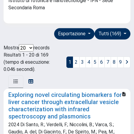
Istituto di fotonica e nanotecnologie - IFN - Sede
Secondaria Roma
Esportazione
Tutti (169)
Mostra
records
Risultati 1 - 20 di 169
(tempo di esecuzione:
1
2
3
4
5
6
7
8
9
0.046 secondi).
Exploring novel circulating biomarkers for
liver cancer through extracellular vesicle
characterization with infrared
spectroscopy and plasmonics
2024 Di Santo, R.; Verdelli, F.; Niccolini, B.; Varca, S.;
Gaudio, A. del; Di Giacinto, F.; De Spirito, M.; Pea, M.;