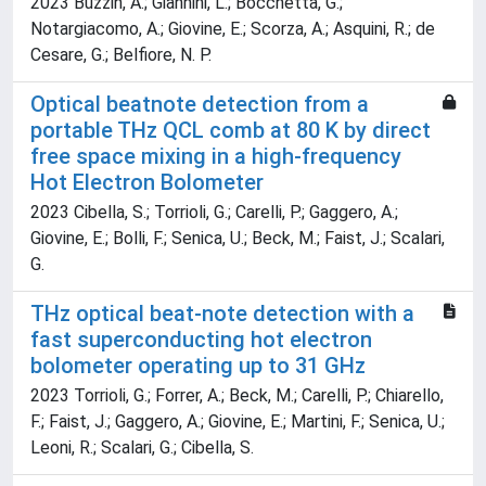
2023 Buzzin, A.; Giannini, L.; Bocchetta, G.;
Notargiacomo, A.; Giovine, E.; Scorza, A.; Asquini, R.; de
Cesare, G.; Belfiore, N. P.
Optical beatnote detection from a
portable THz QCL comb at 80 K by direct
free space mixing in a high-frequency
Hot Electron Bolometer
2023 Cibella, S.; Torrioli, G.; Carelli, P.; Gaggero, A.;
Giovine, E.; Bolli, F.; Senica, U.; Beck, M.; Faist, J.; Scalari,
G.
THz optical beat-note detection with a
fast superconducting hot electron
bolometer operating up to 31 GHz
2023 Torrioli, G.; Forrer, A.; Beck, M.; Carelli, P.; Chiarello,
F.; Faist, J.; Gaggero, A.; Giovine, E.; Martini, F.; Senica, U.;
Leoni, R.; Scalari, G.; Cibella, S.