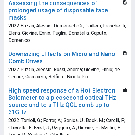
Assessing the consequences of
prolonged usage of disposable face
masks
2022 Buzzin, Alessio; Domènech-Gil, Guillem; Fraschetti,
Elena; Giovine, Ennio; Puglisi, Donatella; Caputo,
Domenico
Downsizing Effects on Micro and Nano
Comb Drives
2022 Buzzin, Alessio; Rossi, Andrea; Giovine, Ennio; de
Cesare, Giampiero; Belfiore, Nicola Pio
High speed response of a Hot Electron
Bolometer to a picosecond optical THz
source and to a THz QCL comb up to
31GHz
2022 Torrioli, G.; Forrer, A.; Senica, U.; Beck, M.; Carelli, P.;
Chiarello, F.; Faist, J.; Gaggero, A.; Giovine, E.; Martini, F.;
Leoni, R.; Scalari, G.; Cibella, S.