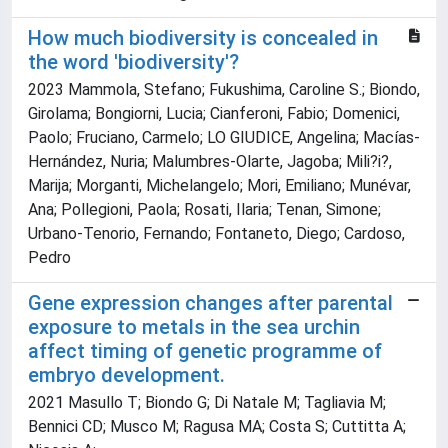
How much biodiversity is concealed in
the word 'biodiversity'?
2023 Mammola, Stefano; Fukushima, Caroline S.; Biondo,
Girolama; Bongiorni, Lucia; Cianferoni, Fabio; Domenici,
Paolo; Fruciano, Carmelo; LO GIUDICE, Angelina; Macías-
Hernández, Nuria; Malumbres-Olarte, Jagoba; Mili?i?,
Marija; Morganti, Michelangelo; Mori, Emiliano; Munévar,
Ana; Pollegioni, Paola; Rosati, Ilaria; Tenan, Simone;
Urbano-Tenorio, Fernando; Fontaneto, Diego; Cardoso,
Pedro
Gene expression changes after parental
exposure to metals in the sea urchin
affect timing of genetic programme of
embryo development.
2021 Masullo T; Biondo G; Di Natale M; Tagliavia M;
Bennici CD; Musco M; Ragusa MA; Costa S; Cuttitta A;