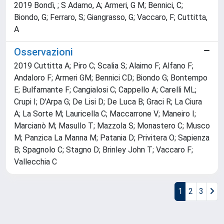
2019 Bondì, ; S Adamo, A; Armeri, G M; Bennici, C;
Biondo, G; Ferraro, S; Giangrasso, G; Vaccaro, F; Cuttitta,
A
Osservazioni
2019 Cuttitta A; Piro C; Scalia S; Alaimo F; Alfano F;
Andaloro F; Armeri GM; Bennici CD; Biondo G; Bontempo
E; Bulfamante F; Cangialosi C; Cappello A; Carelli ML;
Crupi I; D'Arpa G; De Lisi D; De Luca B; Graci R; La Ciura
A; La Sorte M; Lauricella C; Maccarrone V; Maneiro I;
Marcianò M; Masullo T; Mazzola S; Monastero C; Musco
M; Panzica La Manna M; Patania D; Privitera O; Sapienza
B; Spagnolo C; Stagno D; Brinley John T; Vaccaro F;
Vallecchia C
1
2
3