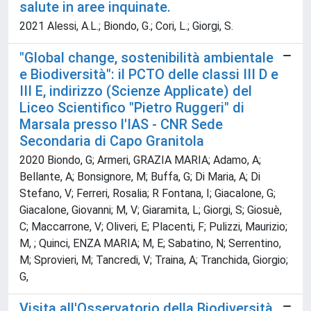
salute in aree inquinate.
2021 Alessi, A.L.; Biondo, G.; Cori, L.; Giorgi, S.
"Global change, sostenibilità ambientale
e Biodiversità": il PCTO delle classi III D e
III E, indirizzo (Scienze Applicate) del
Liceo Scientifico "Pietro Ruggeri" di
Marsala presso l'IAS - CNR Sede
Secondaria di Capo Granitola
2020 Biondo, G; Armeri, GRAZIA MARIA; Adamo, A;
Bellante, A; Bonsignore, M; Buffa, G; Di Maria, A; Di
Stefano, V; Ferreri, Rosalia; R Fontana, I; Giacalone, G;
Giacalone, Giovanni; M, V; Giaramita, L; Giorgi, S; Giosuè,
C; Maccarrone, V; Oliveri, E; Placenti, F; Pulizzi, Maurizio;
M, ; Quinci, ENZA MARIA; M, E; Sabatino, N; Serrentino,
M; Sprovieri, M; Tancredi, V; Traina, A; Tranchida, Giorgio;
G,
Visita all'Osservatorio della Biodiversità