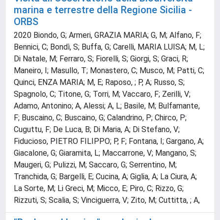
marina e terrestre della Regione Sicilia -
ORBS
2020 Biondo, G; Armeri, GRAZIA MARIA; G, M; Alfano, F;
Bennici, C; Bondì, S; Buffa, G; Carelli, MARIA LUISA; M, L;
Di Natale, M; Ferraro, S; Fiorelli, S; Giorgi, S; Graci, R;
Maneiro, I; Masullo, T; Monastero, C; Musco, M; Patti, C;
Quinci, ENZA MARIA; M, E; Raposo, ; P, A; Russo, S;
Spagnolo, C; Titone, G; Torri, M; Vaccaro, F; Zerilli, V;
Adamo, Antonino; A, Alessi; A, L; Basile, M; Bulfamante,
F; Buscaino, C; Buscaino, G; Calandrino, P; Chirco, P;
Cuguttu, F; De Luca, B; Di Maria, A; Di Stefano, V;
Fiducioso, PIETRO FILIPPO; P, F; Fontana, I; Gargano, A;
Giacalone, G; Giaramita, L; Maccarrone, V; Mangano, S;
Maugeri, G; Pulizzi, M; Saccaro, G; Serrentino, M;
Tranchida, G; Bargelli, E; Cucina, A; Giglia, A; La Ciura, A;
La Sorte, M; Li Greci, M; Micco, E; Piro, C; Rizzo, G;
Rizzuti, S; Scalia, S; Vinciguerra, V; Zito, M; Cuttitta, ; A,