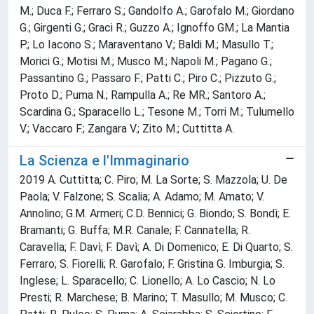
M.; Duca F.; Ferraro S.; Gandolfo A.; Garofalo M.; Giordano
G.; Girgenti G.; Graci R.; Guzzo A.; Ignoffo GM.; La Mantia
P.; Lo Iacono S.; Maraventano V.; Baldi M.; Masullo T.;
Morici G.; Motisi M.; Musco M.; Napoli M.; Pagano G.;
Passantino G.; Passaro F.; Patti C.; Piro C.; Pizzuto G.;
Proto D.; Puma N.; Rampulla A.; Re MR.; Santoro A.;
Scardina G.; Sparacello L.; Tesone M.; Torri M.; Tulumello
V.; Vaccaro F.; Zangara V.; Zito M.; Cuttitta A.
La Scienza e l'Immaginario
2019 A. Cuttitta; C. Piro; M. La Sorte; S. Mazzola; U. De
Paola; V. Falzone; S. Scalia; A. Adamo; M. Amato; V.
Annolino; G.M. Armeri; C.D. Bennici; G. Biondo; S. Bondì; E.
Bramanti; G. Buffa; M.R. Canale; F. Cannatella; R.
Caravella; F. Davì; F. Davì; A. Di Domenico; E. Di Quarto; S.
Ferraro; S. Fiorelli; R. Garofalo; F. Gristina G. Imburgia; S.
Inglese; L. Sparacello; C. Lionello; A. Lo Cascio; N. Lo
Presti; R. Marchese; B. Marino; T. Masullo; M. Musco; C.