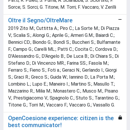
Patti; R. Puleo; S. Puma; A. Sciarabba; S. Sciortino; F.
Sorce; S. Sorci; G. Titone; M. Torri; F. Vaccaro; V. Zerilli
Oltre il Segno/OltreMare
2019 Zito M.; Cuttitta A.; Piro C.; La Sorte M.; Di Piazza
V.; Scalia S.; Alongi G.; Aprile G.; Armeri G.M.; Baiardi C.;
Bennici CD.; Biondo G.; Bondì S.; Buccheri S.; Bulfamante
F.; Campo G.; Carelli ML.; Patti C.; Cocita C.; Cordova D.;
D'Alessandro G.; D'Angelo B.; De Luca B.; Di Chiara S.; Di
Stefano D.; Di Vincenzo MR.; Farina SS.; Fasola M.;
Ferraro S.; Fieno S.; Foti a.; Geraci N.; Gerlando l.; Giorgi
S.; Graci R.; Greco S.; Guida W.; Iannino D.; La Porta M.;
Lombino L.; Lupo E.; Maneiro I.; Martino S.; Masullo T.;
Mazzarino R.; Milia M.; Monastero C.; Musco M.; Pisano
V.; Prestigiacomo V.; Spagnolo C.; Stuto S.; Tarantino G.;
Titone G.; Torri M.; Vaccaro F.; Vaccaro G.; Vassallo G.
OpenCoesione experience: citizen is the
best communicator!