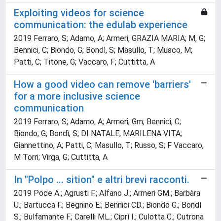
Exploiting videos for science
communication: the edulab experience
2019 Ferraro, S; Adamo, A; Armeri, GRAZIA MARIA; M, G;
Bennici, C; Biondo, G; Bondì, S; Masullo, T; Musco, M;
Patti, C; Titone, G; Vaccaro, F; Cuttitta, A
How a good video can remove 'barriers'
for a more inclusive science
communication
2019 Ferraro, S; Adamo, A; Armeri, Gm; Bennici, C;
Biondo, G; Bondì, S; DI NATALE, MARILENA VITA;
Giannettino, A; Patti, C; Masullo, T; Russo, S; F Vaccaro,
M Torri; Virga, G; Cuttitta, A
In "Polpo ... sition" e altri brevi racconti.
2019 Poce A.; Agrusti F.; Alfano J.; Armeri GM.; Barbàra
U.; Bartucca F.; Begnino E.; Bennici CD.; Biondo G.; Bondì
S.; Bulfamante F.; Carelli ML.; Ciprì I.; Culotta C.; Cutrona