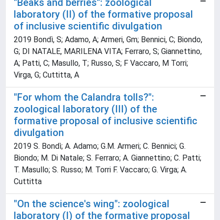
"Beaks and berries": zoological
laboratory (II) of the formative proposal
of inclusive scientific divulgation
2019 Bondì, S; Adamo, A; Armeri, Gm; Bennici, C; Biondo,
G; DI NATALE, MARILENA VITA; Ferraro, S; Giannettino,
A; Patti, C; Masullo, T; Russo, S; F Vaccaro, M Torri;
Virga, G; Cuttitta, A
"For whom the Calandra tolls?":
zoological laboratory (III) of the
formative proposal of inclusive scientific
divulgation
2019 S. Bondì; A. Adamo; G.M. Armeri; C. Bennici; G.
Biondo; M. Di Natale; S. Ferraro; A. Giannettino; C. Patti;
T. Masullo; S. Russo; M. Torri F. Vaccaro; G. Virga; A.
Cuttitta
"On the science's wing": zoological
laboratory (I) of the formative proposal