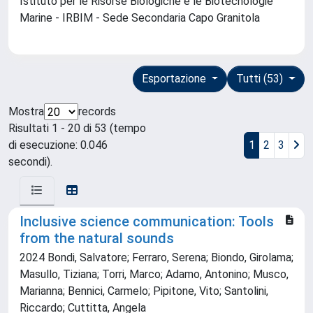
Istituto per le Risorse Biologiche e le Biotecnologie
Marine - IRBIM - Sede Secondaria Capo Granitola
Esportazione
Tutti (53)
Mostra
records
Risultati 1 - 20 di 53 (tempo
di esecuzione: 0.046
1
2
3
secondi).
Inclusive science communication: Tools
from the natural sounds
2024 Bondi, Salvatore; Ferraro, Serena; Biondo, Girolama;
Masullo, Tiziana; Torri, Marco; Adamo, Antonino; Musco,
Marianna; Bennici, Carmelo; Pipitone, Vito; Santolini,
Riccardo; Cuttitta, Angela