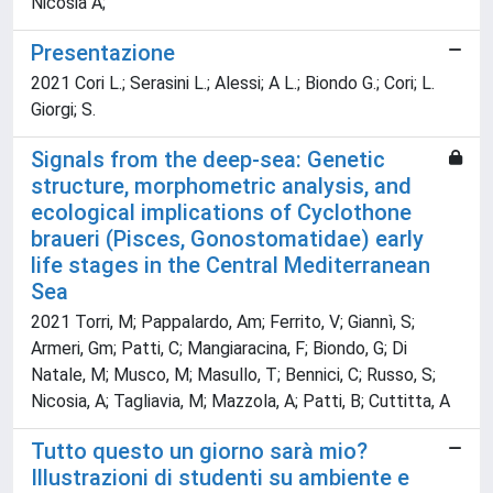
Nicosia A;
Presentazione
2021 Cori L.; Serasini L.; Alessi; A L.; Biondo G.; Cori; L.
Giorgi; S.
Signals from the deep-sea: Genetic
structure, morphometric analysis, and
ecological implications of Cyclothone
braueri (Pisces, Gonostomatidae) early
life stages in the Central Mediterranean
Sea
2021 Torri, M; Pappalardo, Am; Ferrito, V; Giannì, S;
Armeri, Gm; Patti, C; Mangiaracina, F; Biondo, G; Di
Natale, M; Musco, M; Masullo, T; Bennici, C; Russo, S;
Nicosia, A; Tagliavia, M; Mazzola, A; Patti, B; Cuttitta, A
Tutto questo un giorno sarà mio?
Illustrazioni di studenti su ambiente e