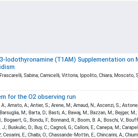
d 3-Iodothyronamine (T1AM) Supplementation on
idism
 Frascarelli, Sabina; Carnicelli, Vittoria; Ippolito, Chiara; Moscato,
em for the O2 observing run
A.; Amato, A.; Antier, S.; Arene, M.; Arnaud, N.; Ascenzi, S.; Astone, 
.; Barsuglia, M.; Barta, D.; Basti, A.; Bawaj, M.; Bazzan, M.; Bejger, M.;
.; Bogaert, G.; Bondu, F.; Bonnand, R.; Boom, B. A.; Boschi, V.; Bouffa
, H. J.; Buskulic, D.; Buy, C.; Cagnoli, G.; Calloni, E.; Canepa, M.; Cara
 P.; Cesarini, E.; Chaibi, O.; Chassande-Mottin, E.; Chincarini, A.; Chiumm