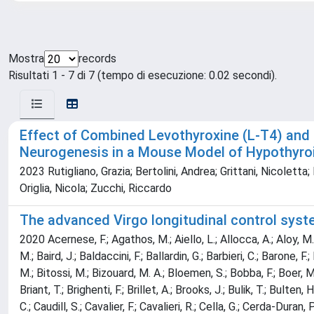
Mostra
records
Risultati 1 - 7 di 7 (tempo di esecuzione: 0.02 secondi).
Effect of Combined Levothyroxine (L-T4) an
Neurogenesis in a Mouse Model of Hypothyro
2023 Rutigliano, Grazia; Bertolini, Andrea; Grittani, Nicoletta;
Origlia, Nicola; Zucchi, Riccardo
The advanced Virgo longitudinal control syst
2020 Acernese, F.; Agathos, M.; Aiello, L.; Allocca, A.; Aloy, M. 
M.; Baird, J.; Baldaccini, F.; Ballardin, G.; Barbieri, C.; Barone, F
M.; Bitossi, M.; Bizouard, M. A.; Bloemen, S.; Bobba, F.; Boer, M
Briant, T.; Brighenti, F.; Brillet, A.; Brooks, J.; Bulik, T.; Bulten
C.; Caudill, S.; Cavalier, F.; Cavalieri, R.; Cella, G.; Cerda-Duran,