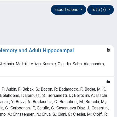
Esportazione
Tutti (7)
 Memory and Adult Hippocampal
 Stefania; Mattii, Letizia; Kusmic, Claudia; Saba, Alessandro;
P.; Aubin, F.; Babak, S.; Bacon, P.; Badaracco, F.; Bader, M. K.
 Belahcene, I.; Bernuzzi, S.; Bersanetti, D.; Bertolini, A.; Bischi,
nais, Y.; Bozzi, A.; Bradaschia, C.; Branchesi, M.; Breschi, M.;
pella, G.; Carbognani, F.; Carullo, G.; Casanueva Diaz, J.; Casentini,
o, A.; Christensen, N.; Chua, S.; Ciani, G.; Cieslar, M.; Ciolfi, R.;