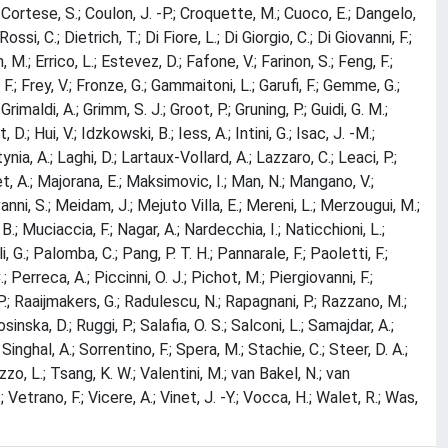
 D.; Cortese, S.; Coulon, J. -P.; Croquette, M.; Cuoco, E.; Dangelo,
si, C.; Dietrich, T.; Di Fiore, L.; Di Giorgio, C.; Di Giovanni, F.;
 M.; Errico, L.; Estevez, D.; Fafone, V.; Farinon, S.; Feng, F.;
ni, F.; Frey, V.; Fronze, G.; Gammaitoni, L.; Garufi, F.; Gemme, G.;
maldi, A.; Grimm, S. J.; Groot, P.; Gruning, P.; Guidi, G. M.;
; Hui, V.; Idzkowski, B.; Iess, A.; Intini, G.; Isac, J. -M.;
nia, A.; Laghi, D.; Lartaux-Vollard, A.; Lazzaro, C.; Leaci, P.;
, A.; Majorana, E.; Maksimovic, I.; Man, N.; Mangano, V.;
anni, S.; Meidam, J.; Mejuto Villa, E.; Mereni, L.; Merzougui, M.;
B.; Muciaccia, F.; Nagar, A.; Nardecchia, I.; Naticchioni, L.;
G.; Palomba, C.; Pang, P. T. H.; Pannarale, F.; Paoletti, F.;
; Perreca, A.; Piccinni, O. J.; Pichot, M.; Piergiovanni, F.;
o, P.; Raaijmakers, G.; Radulescu, N.; Rapagnani, P.; Razzano, M.;
nska, D.; Ruggi, P.; Salafia, O. S.; Salconi, L.; Samajdar, A.;
inghal, A.; Sorrentino, F.; Spera, M.; Stachie, C.; Steer, D. A.;
ozzo, L.; Tsang, K. W.; Valentini, M.; van Bakel, N.; van
etrano, F.; Vicere, A.; Vinet, J. -Y.; Vocca, H.; Walet, R.; Was,