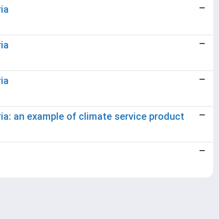
ia
ia
ia
ria: an example of climate service product