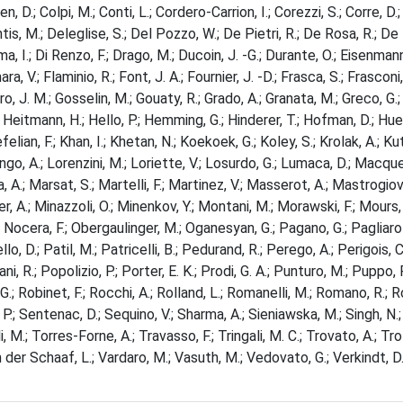
ohen, D.; Colpi, M.; Conti, L.; Cordero-Carrion, I.; Corezzi, S.; Corre,
tis, M.; Deleglise, S.; Del Pozzo, W.; De Pietri, R.; De Rosa, R.; De Ros
ma, I.; Di Renzo, F.; Drago, M.; Ducoin, J. -G.; Durante, O.; Eisenmann,
iumara, V.; Flaminio, R.; Font, J. A.; Fournier, J. -D.; Frasca, S.; Frasco
 J. M.; Gosselin, M.; Gouaty, R.; Grado, A.; Granata, M.; Greco, G.; Gri
 Heitmann, H.; Hello, P.; Hemming, G.; Hinderer, T.; Hofman, D.; Huet, D.
lian, F.; Khan, I.; Khetan, N.; Koekoek, G.; Koley, S.; Krolak, A.; Kuty
go, A.; Lorenzini, M.; Loriette, V.; Losurdo, G.; Lumaca, D.; Macquet
 A.; Marsat, S.; Martelli, F.; Martinez, V.; Masserot, A.; Mastrogiov
er, A.; Minazzoli, O.; Minenkov, Y.; Montani, M.; Morawski, F.; Mours, 
 Nocera, F.; Obergaulinger, M.; Oganesyan, G.; Pagano, G.; Pagliaroli, 
o, D.; Patil, M.; Patricelli, B.; Pedurand, R.; Perego, A.; Perigois, C.
ggiani, R.; Popolizio, P.; Porter, E. K.; Prodi, G. A.; Punturo, M.; Pupp
.; Robinet, F.; Rocchi, A.; Rolland, L.; Romanelli, M.; Romano, R.; Rosi
.; Sentenac, D.; Sequino, V.; Sharma, A.; Sieniawska, M.; Singh, N.; S
li, M.; Torres-Forne, A.; Travasso, F.; Tringali, M. C.; Trovato, A.; Tr
er Schaaf, L.; Vardaro, M.; Vasuth, M.; Vedovato, G.; Verkindt, D.; V