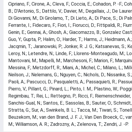
Cipriano, F.; Cirone, A.; Cleva, F.; Coccia, E.; Cohadon, P. -F.; C
B.; D'Antonio, S.; Dattilo, V.; Davier, M.; Degallaix, J.; De Lauren
Di Giovanni, M.; Di Girolamo, T.; Di Lieto, A.; Di Pace, S.; Di Pal
Ferrante, I.; Fidecaro, F.; Fiori, I.; Fiorucci, D.; Fittipaldi, R.; F
Genin, E.; Gennai, A.; Ghosh, A.; Giacomazzo, B.; Gonzalez Castro,
Guo, Y.; Gupta, P.; Halim, O.; Harder, T.; Harms, J.; Heidmann, A.;
Jacqmin, T.; Jaranowski, P.; Jonker, R. J. G.; Katsanevas, S.; Kefe
Leroy, N.; Letendre, N.; Linde, F.; Llorens-Monteagudo, M.; Lon
Mantovani, M.; Mapelli, M.; Marchesoni, F.; Marion, F.; Marquina,
Messina, F.; Metzdorff, R.; Miani, A.; Michel, C.; Milano, L.; Mill
Neilson, J.; Nelemans, G.; Nguyen, C.; Nichols, D.; Nissanke, S.;
Paoli, A.; Pascucci, D.; Pasqualetti, A.; Passaquieti, R.; Passuell
Pierro, V.; Pillant, G.; Pinard, L.; Pinto, I. M.; Plastino, W.; Po
Regimbau, T.; Rei, L.; Rettegno, P.; Ricci, F.; Riemenschneider, G
Sanchis-Gual, N.; Santos, E.; Sassolas, B.; Sauter, O.; Schmidt, P
Stratta, G.; Sur, A.; Swinkels, B. L.; Tacca, M.; Tiwari, S.; Tonel
Beuzekom, M.; van den Brand, J. F. J.; Van Den Broeck, C.; van d
M.; Williamson, A. R.; Zadrozny, A.; Zelenova, T.; Zendri, J. -P.