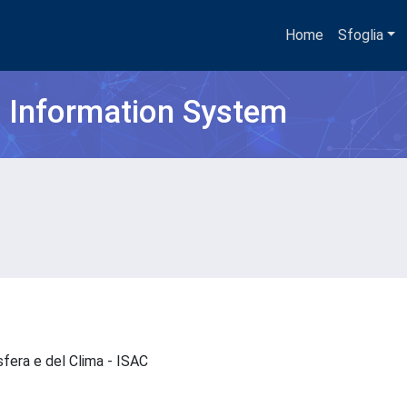
Home
Sfoglia
h Information System
osfera e del Clima - ISAC