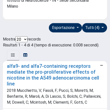
Istituto di Neuroscienze - IN - Sede Secondaria
Milano
Esportazione
Tutti (4)
Mostra
records
Risultati 1 - 4 di 4 (tempo di esecuzione: 0.008 secondi).
alfa9- and alfa7-containing receptors
mediate the pro-proliferative effects of
nicotine in the A549 adenocarcinoma cell
line
2018 Mucchietto, V; Fasoli, F; Pucci, S; Moretti, M;
Benfante, R; Maroli, A; Di Lascio, S; Bolchi, C; Pallavicini,
M; Dowell, C; Mcintosh, M; Clementi, F; Gotti, C