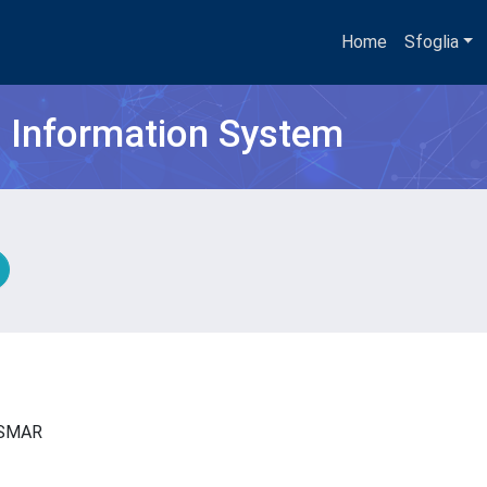
Home
Sfoglia
h Information System
- ISMAR