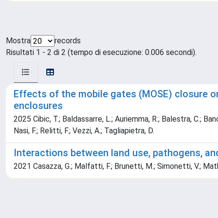
Mostra
records
Risultati 1 - 2 di 2 (tempo di esecuzione: 0.006 secondi).
Effects of the mobile gates (MOSE) closure o
enclosures
2025 Cibic, T.; Baldassarre, L.; Auriemma, R.; Balestra, C.; Banchi,
Nasi, F.; Relitti, F.; Vezzi, A.; Tagliapietra, D.
Interactions between land use, pathogens, an
2021 Casazza, G.; Malfatti, F.; Brunetti, M.; Simonetti, V.; Mat