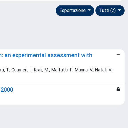
Esportazione
Tutti (2)
n: an experimental assessment with
T.; Guarneri, I.; Kralj, M.; Malfatti, F.; Manna, V.; Natali, V.;
–2000