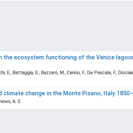
n the ecosystem functioning of the Venice lagoo
 E.; Battaggia, G.; Bazzaro, M.; Cerino, F.; De Pascale, F.; Diociaiuti, 
d climate change in the Monte Pisano, Italy 1850
hews, A. S.