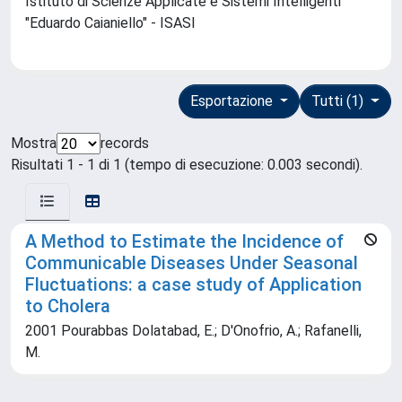
Istituto di Scienze Applicate e Sistemi Intelligenti
"Eduardo Caianiello" - ISASI
Esportazione
Tutti (1)
Mostra
records
Risultati 1 - 1 di 1 (tempo di esecuzione: 0.003 secondi).
A Method to Estimate the Incidence of
Communicable Diseases Under Seasonal
Fluctuations: a case study of Application
to Cholera
2001 Pourabbas Dolatabad, E.; D'Onofrio, A.; Rafanelli,
M.