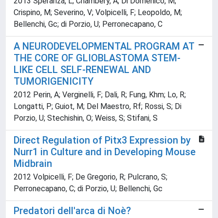
2013 Speranza, L; Chambery, A; Di Domenico, M;
Crispino, M; Severino, V; Volpicelli, F; Leopoldo, M;
Bellenchi, Gc; di Porzio, U; Perronecapano, C
A NEURODEVELOPMENTAL PROGRAM AT
THE CORE OF GLIOBLASTOMA STEM-
LIKE CELL SELF-RENEWAL AND
TUMORIGENICITY
2012 Perin, A; Verginelli, F; Dali, R; Fung, Khm; Lo, R;
Longatti, P; Guiot, M; Del Maestro, Rf; Rossi, S; Di
Porzio, U; Stechishin, O; Weiss, S; Stifani, S
Direct Regulation of Pitx3 Expression by
Nurr1 in Culture and in Developing Mouse
Midbrain
2012 Volpicelli, F; De Gregorio, R; Pulcrano, S;
Perronecapano, C; di Porzio, U; Bellenchi, Gc
Predatori dell'arca di Noè?