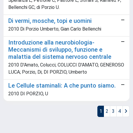
Speranza L; Petrone C; Pastore L; Stifani S; Ramirez F;
Bellenchi GC; di Porzio U.
Di vermi, mosche, topi e uomini
2010 Di Porzio Umberto; Gian Carlo Bellenchi
Introduzione alla neurobiologia-
Meccanismi di sviluppo, funzione e
malattia del sistema nervoso centrale
2010 D'Amato, Colucci; COLUCCI D'AMATO, GENEROSO
LUCA; Porzio, Di; DI PORZIO, Umberto
Le Cellule staminali: A che punto siamo.
2010 DI PORZIO, U
1
2
3
4