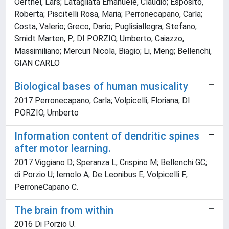
Oerthel, Lars; Latagliata Emanuele, Claudio; Esposito,
Roberta; Piscitelli Rosa, Maria; Perronecapano, Carla;
Costa, Valerio; Greco, Dario; Puglisiallegra, Stefano;
Smidt Marten, P; DI PORZIO, Umberto; Caiazzo,
Massimiliano; Mercuri Nicola, Biagio; Li, Meng; Bellenchi,
GIAN CARLO
Biological bases of human musicality
2017 Perronecapano, Carla; Volpicelli, Floriana; DI
PORZIO, Umberto
Information content of dendritic spines
after motor learning.
2017 Viggiano D; Speranza L; Crispino M; Bellenchi GC;
di Porzio U; Iemolo A; De Leonibus E; Volpicelli F;
PerroneCapano C.
The brain from within
2016 Di Porzio U.