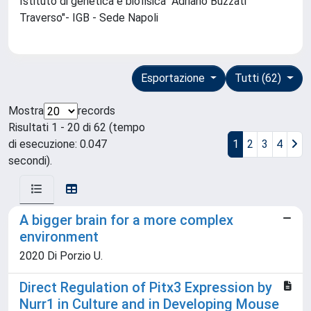
Istituto di genetica e biofisica "Adriano Buzzati
Traverso"- IGB - Sede Napoli
Esportazione
Tutti (62)
Mostra
records
Risultati 1 - 20 di 62 (tempo
di esecuzione: 0.047
1
2
3
4
secondi).
A bigger brain for a more complex
environment
2020 Di Porzio U.
Direct Regulation of Pitx3 Expression by
Nurr1 in Culture and in Developing Mouse