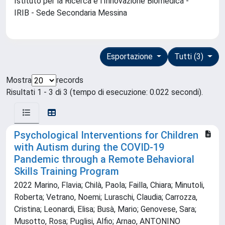
Istituto per la Ricerca e l'Innovazione Biomedica -
IRIB - Sede Secondaria Messina
Esportazione
Tutti (3)
Mostra
records
Risultati 1 - 3 di 3 (tempo di esecuzione: 0.022 secondi).
Psychological Interventions for Children
with Autism during the COVID-19
Pandemic through a Remote Behavioral
Skills Training Program
2022 Marino, Flavia; Chilà, Paola; Failla, Chiara; Minutoli,
Roberta; Vetrano, Noemi; Luraschi, Claudia; Carrozza,
Cristina; Leonardi, Elisa; Busà, Mario; Genovese, Sara;
Musotto, Rosa; Puglisi, Alfio; Arnao, ANTONINO