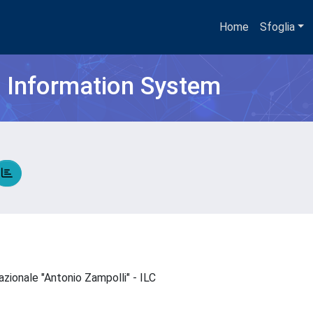
Home
Sfoglia
h Information System
tazionale "Antonio Zampolli" - ILC