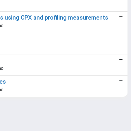
nts using CPX and profiling measurements
no
no
ces
no
Copyright © 2026