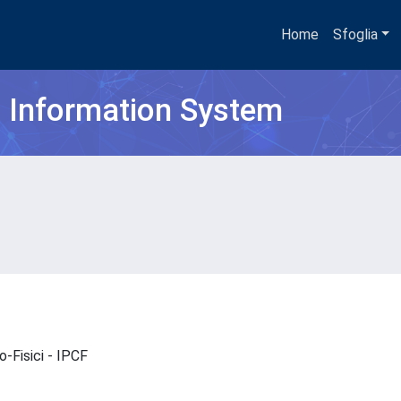
Home
Sfoglia
h Information System
co-Fisici - IPCF