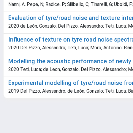
Nanni, A; Pepe, N; Radice, P; Silibello, C; Tinarelli, G; Uboldi, 
Evaluation of tyre/road noise and texture in
2020 de León, Gonzalo; Del Pizzo, Alessandro; Teti, Luca; Mor
Influence of texture on tyre road noise spect
2020 Del Pizzo, Alessandro; Teti, Luca; Moro, Antonino; Bianc
Modelling the acoustic performance of newly
2020 Teti, Luca; de Leon, Gonzalo; Del Pizzo, Alessandro; Mor
Experimental modelling of tyre/road noise fr
2019 Del Pizzo, Alessandro; de León, Gonzalo; Teti, Luca; Bia
Powered by
IRIS
-
about IRIS
-
Utilizzo dei cookie