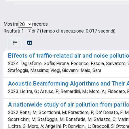
Mostra
records
Risultati 1 - 7 di 7 (tempo di esecuzione: 0.017 secondi).
Effects of traffic-related air and noise pollut
2024 Tagliaferro, Sofia; Pirona, Federico; Fasola, Salvatore; S
Stafoggia, Massimo; Viegi, Giovanni; Maio, Sara
Acoustic Beamforming Algorithms and Their A
2023 Licitra, G.; Artuso, F.; Bernardini, M.; Moro, A.; Fidecaro, F.
A nationwide study of air pollution from partic
2022 Renzi, M; Scortichini, M; Forastiere, F; De' Donato, F; Mi
Scortichini, M; Stafoggia, M; Bonafede, M; Gariazzo, C; Marinacc
Licitra, G; Moro, A; Angelini, P; Bonvicini, L; Broccoli, S; Ottone