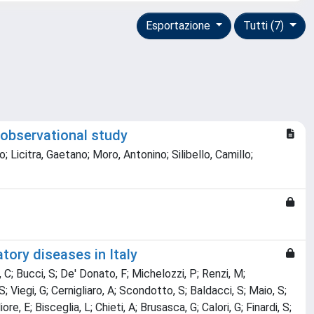
Esportazione
Tutti (7)
n observational study
; Licitra, Gaetano; Moro, Antonino; Silibello, Camillo;
atory diseases in Italy
 C; Bucci, S; De' Donato, F; Michelozzi, P; Renzi, M;
; Viegi, G; Cernigliaro, A; Scondotto, S; Baldacci, S; Maio, S;
re, E; Bisceglia, L; Chieti, A; Brusasca, G; Calori, G; Finardi, S;