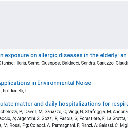
ion exposure on allergic diseases in the elderly: a
tanisci, Ilaria; Sarno, Giuseppe; Baldacci, Sandra; Gariazzo, Claudio
pplications in Environmental Noise
; Fredianelli, L.
ulate matter and daily hospitalizations for respir
chelozzi, P; Davoli, M; Gariazzo, C; Viegi, G; Stafoggia, M; Ancona,
io, A; Argentini, S; Sozzi, R; Fasola, S; Forastiere, F; La Grutta, S
, M; Rossi, Pg; Colacci, A; Parmagnani, F; Ranzi, A; Galassi, C; Miglio