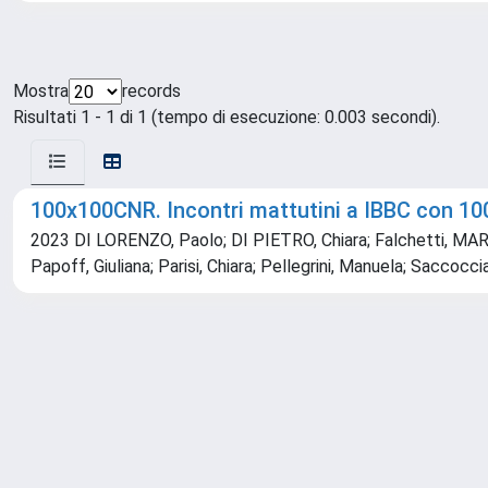
Mostra
records
Risultati 1 - 1 di 1 (tempo di esecuzione: 0.003 secondi).
100x100CNR. Incontri mattutini a IBBC con 100 s
2023 DI LORENZO, Paolo; DI PIETRO, Chiara; Falchetti, MARIA
Papoff, Giuliana; Parisi, Chiara; Pellegrini, Manuela; Saccocc