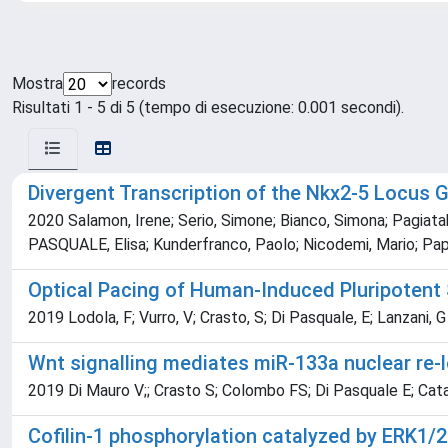
Mostra
records
Risultati 1 - 5 di 5 (tempo di esecuzione: 0.001 secondi).
Divergent Transcription of the Nkx2-5 Locus
2020 Salamon, Irene; Serio, Simone; Bianco, Simona; Pagiatakis
PASQUALE, Elisa; Kunderfranco, Paolo; Nicodemi, Mario; Papai
Optical Pacing of Human-Induced Pluripotent
2019 Lodola, F; Vurro, V; Crasto, S; Di Pasquale, E; Lanzani, G
Wnt signalling mediates miR-133a nuclear re-lo
2019 Di Mauro V;; Crasto S; Colombo FS; Di Pasquale E; Cata
Cofilin-1 phosphorylation catalyzed by ERK1/