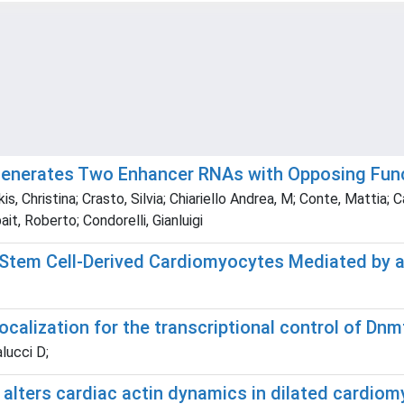
 Generates Two Enhancer RNAs with Opposing Fun
, Christina; Crasto, Silvia; Chiariello Andrea, M; Conte, Mattia; 
t, Roberto; Condorelli, Gianluigi
 Stem Cell-Derived Cardiomyocytes Mediated by 
calization for the transcriptional control of Dnmt
lucci D;
2 alters cardiac actin dynamics in dilated cardi