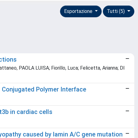
Esportazione
Tutti (5)
ctions
Cattaneo, PAOLA LUISA; Fiorillo, Luca; Felicetta, Arianna; DI
a Conjugated Polymer Interface
3b in cardiac cells
omyopathy caused by lamin A/C gene mutation